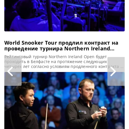
успех принес
египетскому
спортсмену не
только
континентальный
World Snooker Tour продлил контракт на
проведение турнира Northern Ireland
Open по снукеру в Белфасте
Рейтинговый турнир Northern Ireland Open будет
проходить в Белфасте на протяжение следующих
четырех лет согласно условиям продленного контракта с
World Snooker Tour, сообщает WST World Snooker Tour
(WST) официально объявил о продлении контракта на
проведение Northern Ireland Open в легендарном
Waterfront Hall в Белфасте, гарантируя его присутствие
там до 2029 года. Таким образом, знаковое место