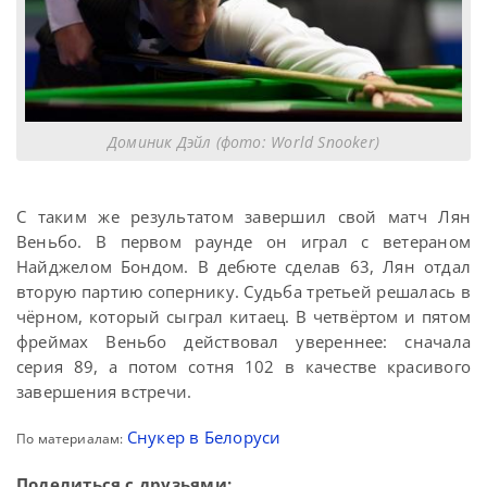
Доминик Дэйл (фото: World Snooker)
С таким же результатом завершил свой матч Лян
Веньбо. В первом раунде он играл с ветераном
Найджелом Бондом. В дебюте сделав 63, Лян отдал
вторую партию сопернику. Судьба третьей решалась в
чёрном, который сыграл китаец. В четвёртом и пятом
фреймах Веньбо действовал увереннее: сначала
серия 89, а потом сотня 102 в качестве красивого
завершения встречи.
Снукер в Белоруси
По материалам:
Поделиться с друзьями: