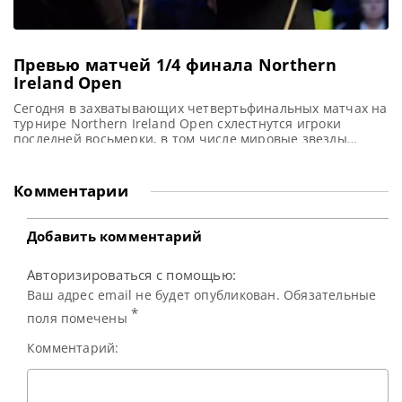
Превью матчей 1/4 финала Northern
Ireland Open
Сегодня в захватывающих четвертьфинальных матчах на
турнире Northern Ireland Open схлестнутся игроки
последней восьмерки, в том числе мировые звезды
снукера — Джадд Трамп, Кайрен Уилсон, Марк Аллен и
Джон Хиггинс, сообщает SnookerHQ На очереди в
программе Northern Ireland Open 2025 –
Комментарии
четвертьфинальные поединки, которые пройдут в
пятницу в Waterfront Hall, Белфаст. На данном этапе
выступят
Добавить комментарий
Авторизироваться с помощью:
Ваш адрес email не будет опубликован. Обязательные
*
поля помечены
Комментарий: