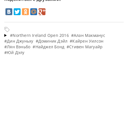
#Northern Ireland Open 2016
#Алан Макманус
#Дин Джуньху
#Доминик Дэйл
#Кайрен Уилсон
#Лян Вэньбо
#Найджел Бонд
#Стивен Магуайр
#Юй Дэлу