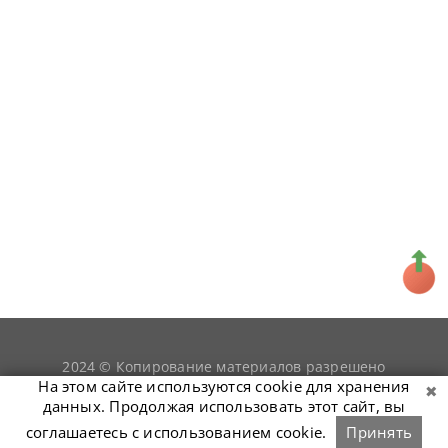
2024 © Копирование материалов разрешено
snookerist.ru
только при условии гиперссылки на
На этом сайте используются cookie для хранения
данных. Продолжая использовать этот сайт, вы
соглашаетесь с использованием cookie.
Принять