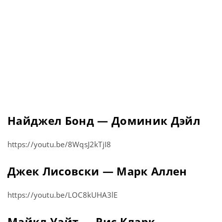
Найджел Бонд — Доминик Дэйл
https://youtu.be/8WqsJ2kTjI8
Джек Лисовски — Марк Аллен
https://youtu.be/LOC8kUHA3lE
Майкл Уайт — Рис Кларк