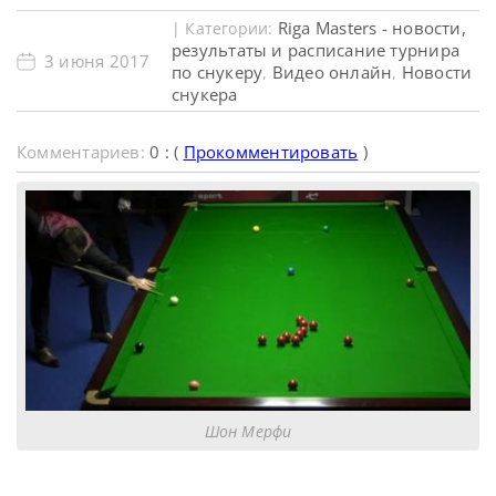
Riga Masters - новости,
| Категории:
результаты и расписание турнира
3 июня 2017
по снукеру
Видео онлайн
Новости
,
,
снукера
Комментариев:
0 : (
Прокомментировать
)
Шон Мерфи