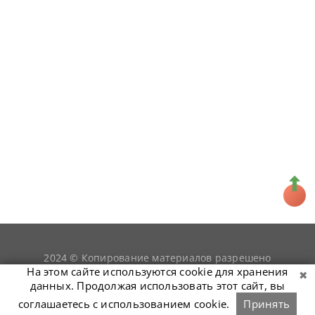
2024 © Копирование материалов разрешено
snookerist.ru
только при условии гиперссылки на
На этом сайте используются cookie для хранения
данных. Продолжая использовать этот сайт, вы
соглашаетесь с использованием cookie.
Принять