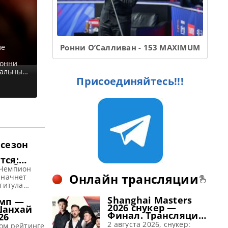
ле
Ронни О’Салливан - 153 MAXIMUM
Ронни
нальный
Присоединяйтесь!!!
 в
 отец
тал в
 сезон
тся:
na Open
Чемпион
агает
Онлайн трансляции
 начнет
титула
нью на
Shanghai Masters
мп —
 Open 2026 с
2026 снукер —
Шанхай
 2026 года в
Финал. Трансляции
26
щает
расписание
2 августа 2026, снукер:
ed Новый
ом рейтинге