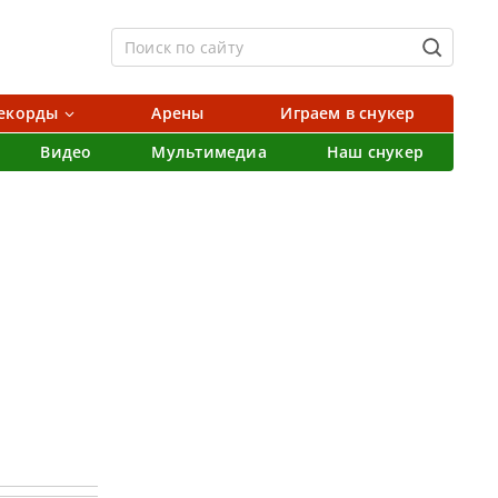
екорды
Арены
Играем в снукер
Видео
Мультимедиа
Наш снукер