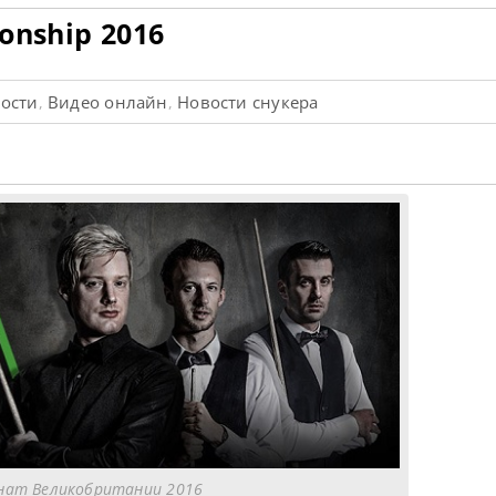
onship 2016
вости
Видео онлайн
Новости снукера
,
,
нат Великобритании 2016