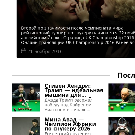
Второй по значимости после чемпионата мира
рейтинговый турнир по снукеру начинается 22 нояб
английском Йорке. Страница UK Championship 2016
Онлайн трансляции UK Championship 2016 Ранее вс
игроки подтвердили свое участие в турнире, что
21 ноября 2016
обеспечит ему большой интерес зрителей. Нил Роб
начнет защиту своего титула чемпиона Великобрит
матчем против игрока из Лидса Питера Лайнса.
Австралиец
Посл
Стивен Хендри:
Трамп — идеальная
машина для
завоевания побед
Джадд Трамп одержал
победу над Кайреном
Уилсоном в финале
Шанхай Мастерс 2026 и,
Мина Авад —
по словам Хендри, просто
Чемпион Африки
создан для успеха в
по снукеру 2026
снукере, сообщает WST
Стивен Хендри полагает,
Египетский снукерист