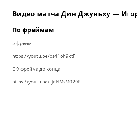
Видео матча Дин Джуньху — Игор
По фреймам
5 фрейм
https://youtu.be/bs41oh9ktFI
С 9 фрейма до конца
https://youtu.be/_jnNMsM029E