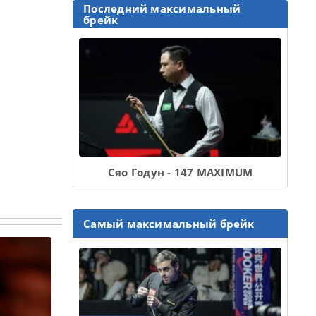
Последний максимальный
брейк
Сяо Годун - 147 MAXIMUM
Самый максимальный брейк