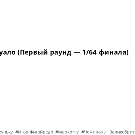
ало (Первый раунд — 1/64 финала)
жуньху
#Игор Фигэйредо
#Марко Фу
#Чемпионат Великобрит