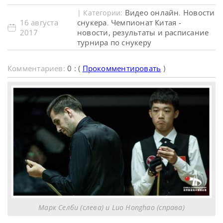
Видео онлайн
Новости
| Категории:
,
16 августа
снукера
Чемпионат Китая -
,
2017
новости, результаты и расписание
турнира по снукеру
Комментариев:
0 : (
Прокомментировать
)
Марк Селби (слева) и Luo Honghao (справа)