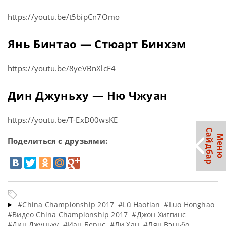
https://youtu.be/t5bipCn7Omo
Янь Бинтао — Стюарт Бинхэм
https://youtu.be/8yeVBnXlcF4
Дин Джуньху — Ню Чжуан
https://youtu.be/T-ExD00wsKE
С
р
М
е
н
ю
а
й
д
б
а
Поделиться с друзьями:
#China Championship 2017
#Lü Haotian
#Luo Honghao
#Видео China Championship 2017
#Джон Хиггинс
#Дин Джуньху
#Иан Бернс
#Ли Хан
#Лян Вэньбо