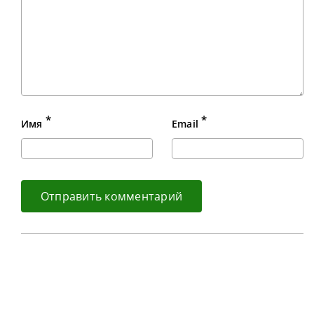
*
*
Имя
Email