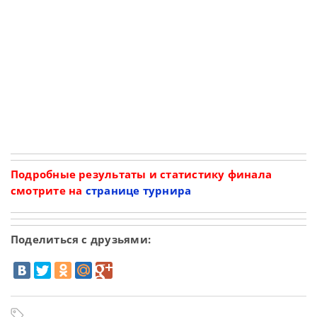
Подробные результаты и статистику финала
смотрите на
странице турнира
Поделиться с друзьями: