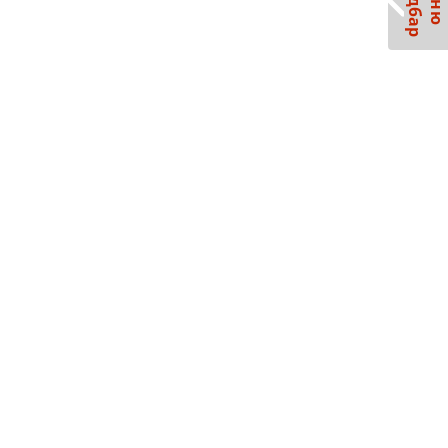
С
р
М
е
н
ю
а
й
д
б
а