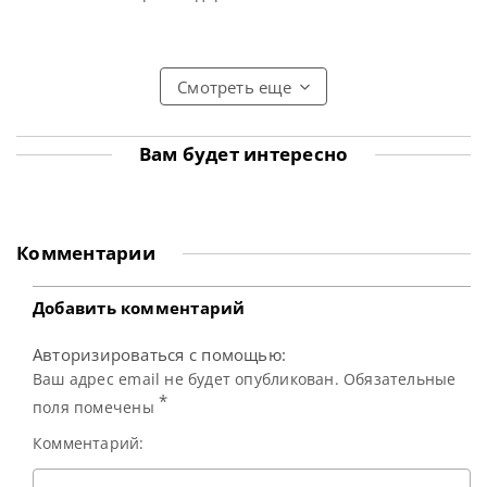
раундов
Шарля Йонка, Авад
сообщает SnookerHQ
победу над
продемонстрировал
Джадд Трамп
Кайреном Уилсоном
высокое мастерство,
остался доволен
со счетом 11-6 в
одержав победу со
успешным стартом
финале на турнире
счетом 6-5. Этот
нового снукерного
Шанхай Мастерс
Смотреть еще
успех принес
сезона 2026-27,
2026, сообщает WST
египетскому
одержав победу над
Джадд Трамп,
спортсмену не
Кайреном Уилсоном
занимающий
только
в финале Shanghai
первую строчку
Вам будет интересно
континентальный
Masters 2026,
мирового рейтинга,
состоявшемся в
в очередной раз
воскресенье.
продемонстрировал
Бристолец одержал
свое мастерство,
верх со счетом
одержав победу на
Комментарии
престижном
турнире Shanghai
Masters. В финале
он встретился с
Добавить комментарий
действующим
Чемпионом
Авторизироваться с помощью:
Кайреном Уилсоном
и одержал
Ваш адрес email не будет опубликован. Обязательные
уверенную
*
поля помечены
Комментарий: