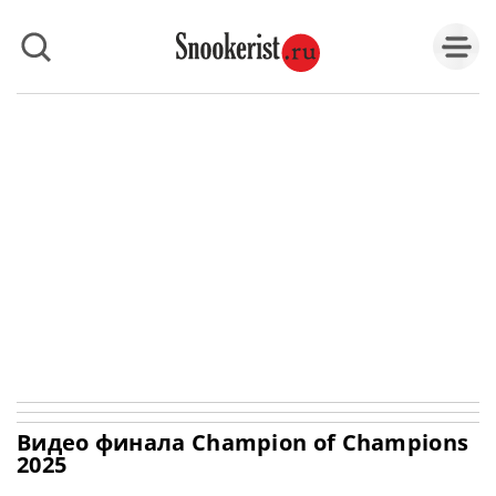
Видео финала Champion of Champions
2025