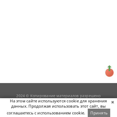
2024 © Копирование материалов разрешено
snookerist.ru
только при условии гиперссылки на
На этом сайте используются cookie для хранения
данных. Продолжая использовать этот сайт, вы
соглашаетесь с использованием cookie.
Принять