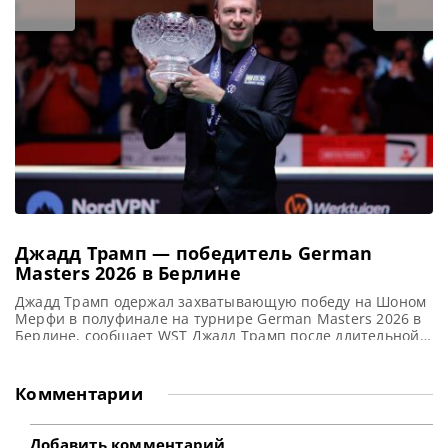
лидера, увеличив отрыв от следующего за ним Кайрена
Уилсона до 452 850 фунтов стерлингов. В финальном
поединке, состоявшемся в Берлине
Джадд Трамп — победитель German
Masters 2026 в Берлине
Джадд Трамп одержал захватывающую победу на Шоном
Мерфи в полуфинале на турнире German Masters 2026 в
Берлине, сообщает WST Джадд Трамп после длительной
череды поражений одержал уверенную победу над
Шоном Мерфи со счетом 10-4 в финале German Masters
2026, прошедшем на известной берлинской арене
Комментарии
Tempodrom. Эта победа стала для Трампа четвертой на
турнире German Masters
Добавить комментарий