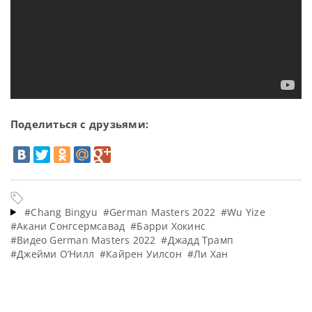
Поделиться с друзьями:
#Chang Bingyu
#German Masters 2022
#Wu Yize
#Акани Сонгсермсавад
#Барри Хокинс
#Видео German Masters 2022
#Джадд Трамп
#Джейми О’Нилл
#Кайрен Уилсон
#Ли Хан