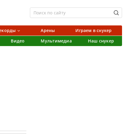
екорды
Арены
Играем в снукер
Видео
Мультимедиа
Наш снукер