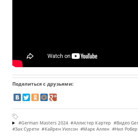
Поделиться с друзьями:
#German Masters 2024
#Аллистер Картер
#Видео Ge
#Зак Сурети
#Кайрен Уилсон
#Марк Аллен
#Нил Робер