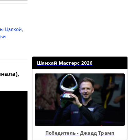
ы Цзяхой
,
нъи
Шанхай Мастерс 2026
нала),
Победитель - Джадд Трамп