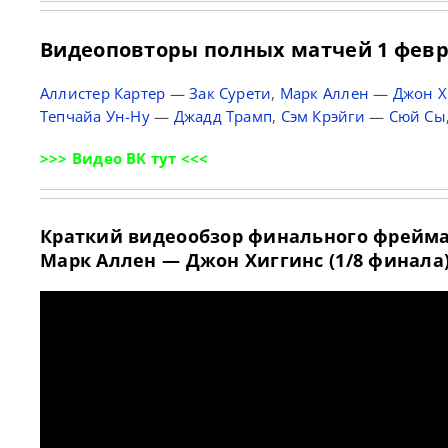
Видеоповторы полных матчей 1 фев
Аллистер Картер
—
Зак Сурети
,
Марк Аллен
—
Джон Х
Тепчайа Ун-Ну
—
Джадд Трамп
,
Сэм Крэйги
—
Сюй Сы
>>> Видео ВК тут <<<
Краткий видеообзор финального фрейма 
Марк Аллен — Джон Хиггинс (1/8 финала)