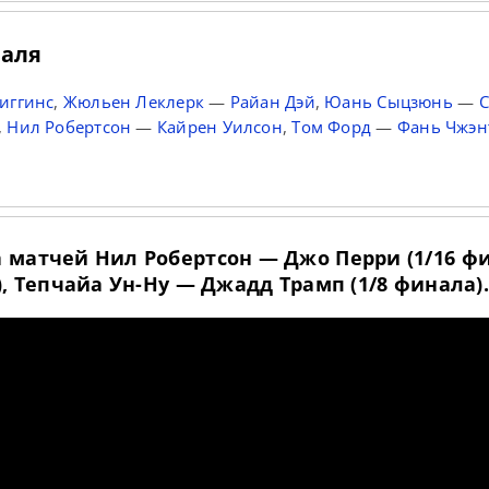
раля
иггинс
,
Жюльен Леклерк
—
Райан Дэй
,
Юань Сыцзюнь
—
С
,
Нил Робертсон
—
Кайрен Уилсон
,
Том Форд
—
Фань Чжэ
матчей Нил Робертсон — Джо Перри (1/16 фи
, Тепчайа Ун-Ну — Джадд Трамп (1/8 финала).