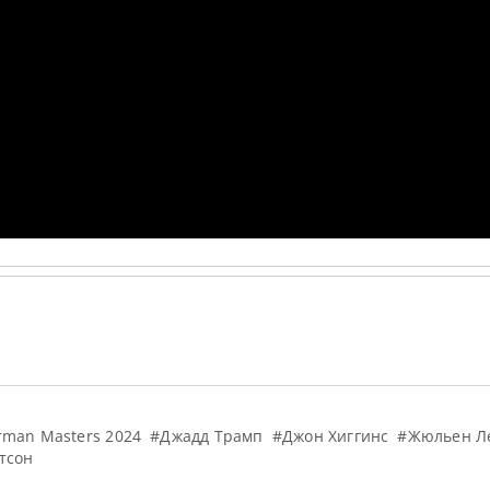
rman Masters 2024
#Джадд Трамп
#Джон Хиггинс
#Жюльен Л
тсон