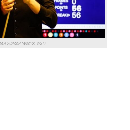
рен Уилсон (фото: WST)