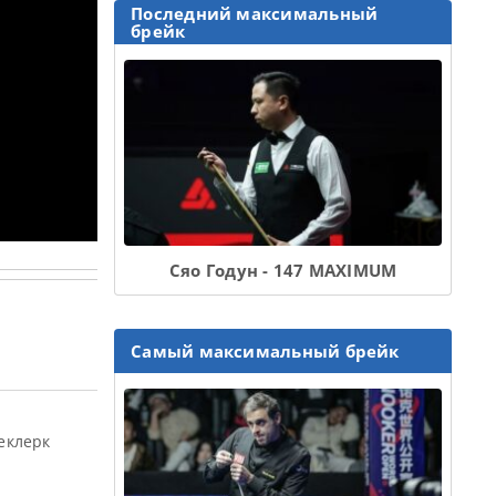
Последний максимальный
брейк
Сяо Годун - 147 MAXIMUM
Самый максимальный брейк
еклерк