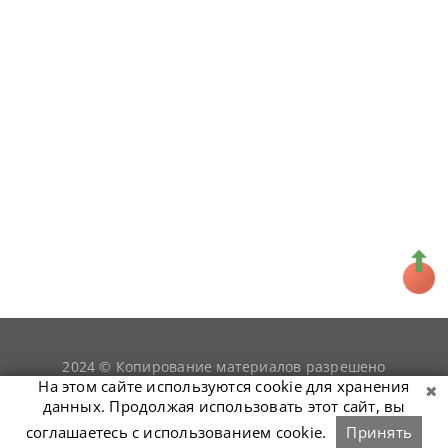
2024 © Копирование материалов разрешено
snookerist.ru
только при условии гиперссылки на
На этом сайте используются cookie для хранения
данных. Продолжая использовать этот сайт, вы
соглашаетесь с использованием cookie.
Принять