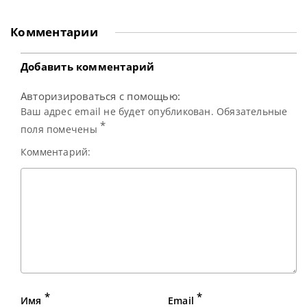
мировом рейтинге Джадд Трамп уверенно продвигается к
победе на турнире German Masters 2026, обыгрывая в
финале Шона Мерфи со счетом 5-3 после первой сессии.
Комментарии
Трамп стремится завоевать свой четвертый
Добавить комментарий
Авторизироваться с помощью:
Ваш адрес email не будет опубликован. Обязательные
*
поля помечены
Комментарий:
*
*
Имя
Email