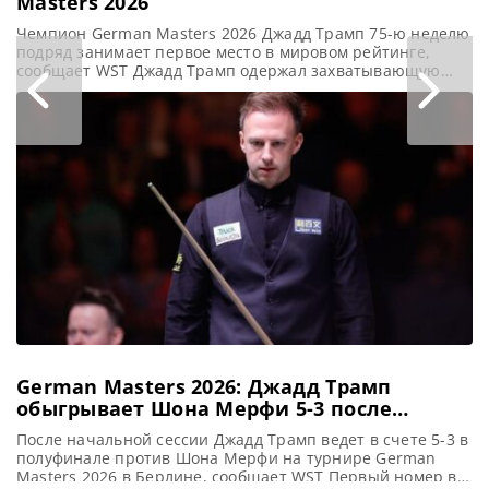
Masters 2026
Чемпион German Masters 2026 Джадд Трамп 75-ю неделю
подряд занимает первое место в мировом рейтинге,
сообщает WST Джадд Трамп одержал захватывающую
победу на турнире German Masters 2026. И после
обновления мирового рейтинга укрепил свои позиции
лидера, увеличив отрыв от следующего за ним Кайрена
Уилсона до 452 850 фунтов стерлингов. В финальном
поединке, состоявшемся в Берлине
German Masters 2026: Джадд Трамп
обыгрывает Шона Мерфи 5-3 после
первой сессии
После начальной сессии Джадд Трамп ведет в счете 5-3 в
полуфинале против Шона Мерфи на турнире German
Masters 2026 в Берлине, сообщает WST Первый номер в