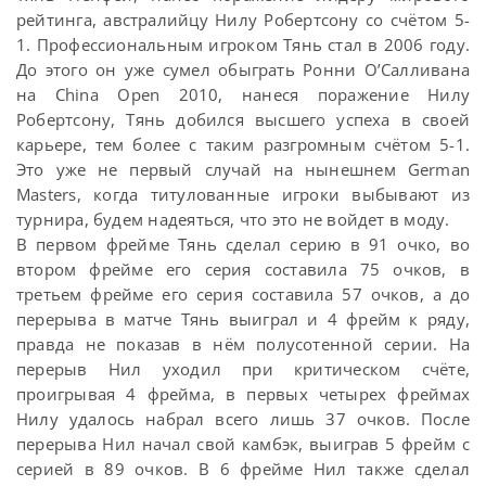
рейтинга, австралийцу Нилу Робертсону со счётом 5-
1. Профессиональным игроком Тянь стал в 2006 году.
До этого он уже сумел обыграть Ронни О’Салливана
на China Open 2010, нанеся поражение Нилу
Робертсону, Тянь добился высшего успеха в своей
карьере, тем более с таким разгромным счётом 5-1.
Это уже не первый случай на нынешнем German
Masters, когда титулованные игроки выбывают из
турнира, будем надеяться, что это не войдет в моду.
В первом фрейме Тянь сделал серию в 91 очко, во
втором фрейме его серия составила 75 очков, в
третьем фрейме его серия составила 57 очков, а до
перерыва в матче Тянь выиграл и 4 фрейм к ряду,
правда не показав в нём полусотенной серии. На
перерыв Нил уходил при критическом счёте,
проигрывая 4 фрейма, в первых четырех фреймах
Нилу удалось набрал всего лишь 37 очков. После
перерыва Нил начал свой камбэк, выиграв 5 фрейм с
серией в 89 очков. В 6 фрейме Нил также сделал