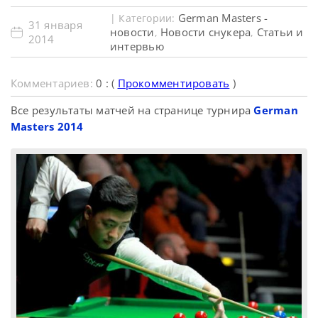
German Masters -
| Категории:
31 января
новости
Новости снукера
Статьи и
,
,
2014
интервью
Комментариев:
0 : (
Прокомментировать
)
Все результаты матчей на странице турнира
German
Masters 2014