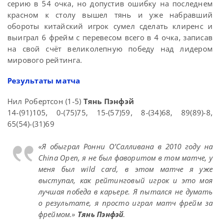
серию в 54 очка, но допустив ошибку на последнем
красном к столу вышел тянь и уже набравший
обороты китайский игрок сумел сделать клиренс и
выиграл 6 фрейм с перевесом всего в 4 очка, записав
на свой счёт великолепную победу над лидером
мирового рейтинга.
Результаты матча
Нил Робертсон (1-5)
Тянь Пэнфэй
14-(91)105, 0-(75)75, 15-(57)59, 8-(34)68, 89(89)-8,
65(54)-(31)69
«Я обыграл Ронни О’Салливана в 2010 году на
China Open, я не был фаворитом в том матче, у
меня был wild card, в этом матче я уже
выступал, как рейтинговый игрок и это моя
лучшая победа в карьере. Я пытался не думать
о результате, я просто играл матч фрейм за
фреймом.»
Тянь Пэнфэй
.