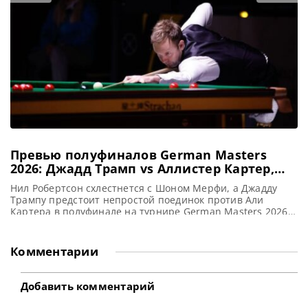
счетом 5-0, обеспечив себе место в следующем этапе
квалификации
Превью полуфиналов German Masters
2026: Джадд Трамп vs Аллистер Картер,
Нил Робертсон vs Шон Мерфи
Нил Робертсон схлестнется с Шоном Мерфи, а Джадду
Трампу предстоит непростой поединок против Али
Картера в полуфинале на турнире German Masters 2026 в
Берлине, сообщает SnookerHQ Интрига вокруг турнира
German Masters 2026 достигает пика: всего два шага
отделяют оставшихся четверых снукеристов от
Комментарии
покорения Берлина. В знаменитом Tempodrom внимание
публики будет приковано к одному столу, где
Добавить комментарий