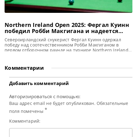
Northern Ireland Open 2025: Фергал Куинн
победил Робби Макгигана и надеется
развить успех в Белфасте
Североирландский снукерист Фергал Куинн одержал
победу над соотечественником Робби Макгиганом в
первом отборочном раунде на турнире Northern Ireland
Open 2025, сообщает WST В первом отборочном раунде
турнира Northern Ireland Open 2025 Фергал Куинн из
Коалисленда одержал победу над Робби Макгиганом из
Комментарии
Антрима со счетом 4-3. Теперь всего одна победа
отделяет его от финальной части турнира,
Добавить комментарий
Авторизироваться с помощью:
Ваш адрес email не будет опубликован. Обязательные
*
поля помечены
Комментарий: