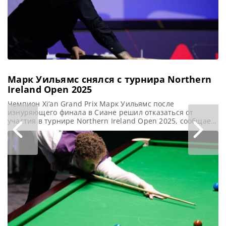
против Мэттью
Селта,
Марк Уильямс снялся с турнира Northern
Ireland Open 2025
Чемпион Xi’an Grand Prix Марк Уильямс после
изнуряющего финала в Сиане решил отказаться от
участия в турнире Northern Ireland Open 2025, сообщает
WST Марк Уильямс отказался от участия в турнире
Northern Ireland Open 2025, который пройдет в Белфасте
на следующей неделе. После победы на турнире Xi’an
Grand Prix 2025 Уильямс сообщил о намерении сделать
перерыв