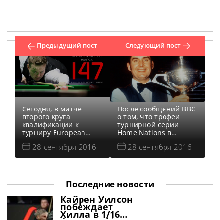
Предыдущий пост
Следующий пост
Сегодня, в матче
После сообщений BBC
второго круга
о том, что трофеи
квалификации к
турнирной серии
турниру European
Home Nations в
Masters, Шон Мерфи
Англии и Северной
28 сентября 2016
28 сентября 2016
сыграл свой пятый
Ирландии были
максимальный брейк
названы в честь
в карьере. Случилось
Стива Дэвиса и Алекса
это знаковое событие
Хиггинса, снукерный
во втором фрейме
мир практически не
Последние новости
матча между Мерфи и
сомневался, что
Аланом Тейлором.
третий трофей
Кайрен Уилсон
Встречу, кстати,
обретет имя Рэя
побеждает
Волшебник пока что
Риардона. Так и
Хилла в 1/16
выигрывает с сухим
вышло, ибо логичнее