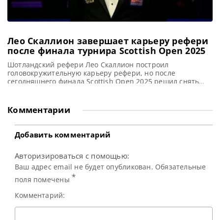
Лео Скаллион завершает карьеру рефери
после финала турнира Scottish Open 2025
Шотландский рефери Лео Скаллион построил
головокружительную карьеру рефери, но после
сегодняшнего финала Scottish Open 2025 решил снять
белые перчатки, сообщает WST Сегодня вечером после
финального матча турнира Scottish Open один из самых
опытных судей в снукере Лео Скаллион уйдет на
Комментарии
заслуженный отдых. Уроженец Глазго, в прошлом
работавший в полиции, получил судейскую
квалификацию в снукере в
Добавить комментарий
Авторизироваться с помощью:
Ваш адрес email не будет опубликован. Обязательные
*
поля помечены
Комментарий: