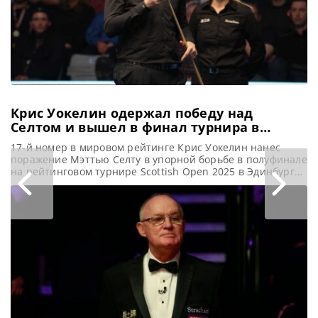
Крис Уокелин одержал победу над
Селтом и вышел в финал турнира в
Эдинбурге
17-й номер в мировом рейтинге Крис Уокелин нанес
поражение Мэттью Селту в упорной борьбе в полуфинале
на рейтинговом турнире Scottish Open 2025 в Эдинбурге,
сообщает WST Полный радости Крис Уокелин вышел в
свой третий в карьере рейтинговый финал. В
сегодняшнем матче он обыграл Мэттью Селта со счетом
6-4 на турнире Scottish Open 2025 в Эдинбурге.