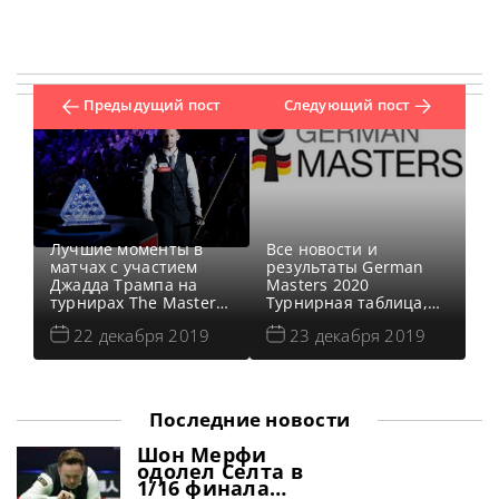
Предыдущий пост
Следующий пост
Лучшие моменты в
Все новости и
матчах с участием
результаты German
Джадда Трампа на
Masters 2020
турнирах The Masters
Турнирная таблица,
2019, UK
результаты German
22 декабря 2019
23 декабря 2019
Championship 2019 и
Masters 2020
Чемпионате Мира
Квалификация German
2019 Видео матчей:
Masters 2020 Онлайн
https://youtu.be/i_11InYkfco
трансляции German
Поделиться с
Masters 2020 Видео
Последние новости
друзьями:
German Masters 2020
Видеоповторы матчей
Шон Мерфи
Герман Мастерс 2020
одолел Селта в
(рейтинговый). Второй
1/16 финала
квалификационный