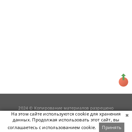
2024 © Копирование материалов разрешено
snookerist.ru
только при условии гиперссылки на
На этом сайте используются cookie для хранения
данных. Продолжая использовать этот сайт, вы
соглашаетесь с использованием cookie.
Принять