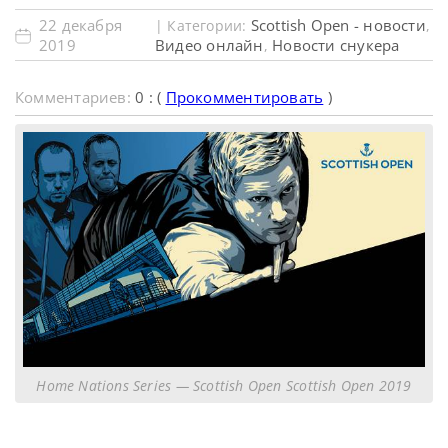
22 декабря
Scottish Open - новости
| Категории:
,
2019
Видео онлайн
Новости снукера
,
Комментариев:
0 : (
Прокомментировать
)
Home Nations Series — Scottish Open Scottish Оpen 2019