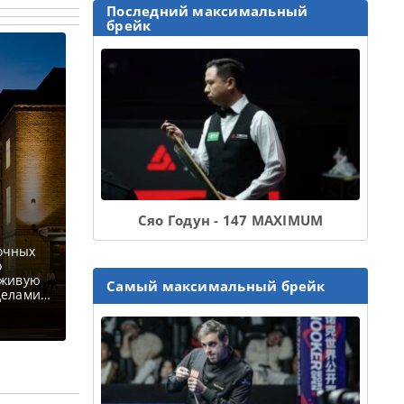
Последний максимальный
брейк
Сяо Годун - 147 MAXIMUM
очных
о
 живую
Самый максимальный брейк
делами
оду в
кту
ультанта
проекты