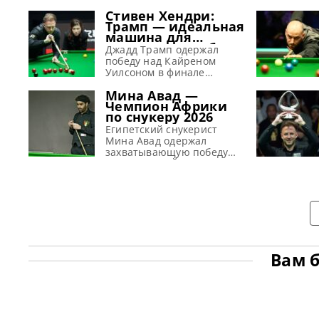
Стивен Хендри:
Трамп — идеальная
машина для
завоевания побед
Джадд Трамп одержал
победу над Кайреном
Уилсоном в финале
Шанхай Мастерс 2026 и,
Мина Авад —
по словам Хендри, просто
Чемпион Африки
создан для успеха в
по снукеру 2026
снукере, сообщает WST
Стивен Хендри полагает,
Египетский снукерист
что Джадд Трамп способен
Мина Авад одержал
вновь обрести свою
захватывающую победу
лучшую форму в текущем
над Шарлем Йонком в
сезоне. Эти размышления
финале All-Africa Snooker
он высказал в недавнем
Championship 2026,
выпуске подкаста Snooker
сообщает WST Мина Авад
Club, касаясь прошедшего
одержал победу на
турнира Shanghai Masters.
Чемпионате Африки по
По
снукеру 2026 года (All-
Africa Snooker
Championship). В
Вам 
решающем поединке
против Шарля Йонка, Авад
продемонстрировал
высокое мастерство,
одержав победу со счетом