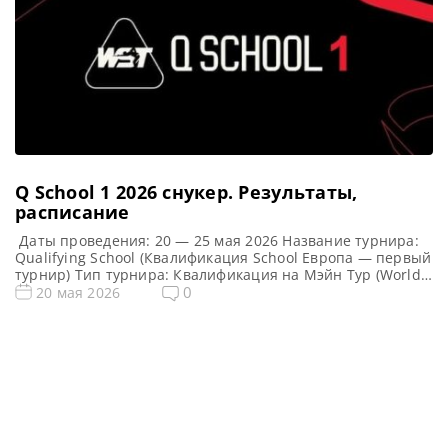
Q School 1 2026 cнукер. Результаты,
расписание
Даты проведения: 20 — 25 мая 2026 Название турнира:
Qualifying School (Квалификация School Европа — первый
турнир) Тип турнира: Квалификация на Мэйн Тур (World
Snooker Tour) Арена: Mattioli Arena Место проведения
0
20 мая 2026
(населенный пункт, город, страна): Лестер, Англия
Победители этого турнира: Примечание: Всего будет
разыграно восемь карт World Snooker Tour, а финалисты
(ПОБЕДИТЕЛИ) каждого из […]