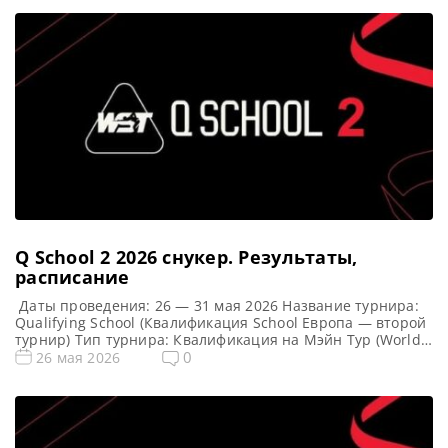
Q School 2 2026 cнукер. Результаты,
расписание
Даты проведения: 26 — 31 мая 2026 Название турнира:
Qualifying School (Квалификация School Европа — второй
турнир) Тип турнира: Квалификация на Мэйн Тур (World
Snooker Tour) Арена: Mattioli Arena Место проведения
0
26 мая 2026
(населенный пункт, город, страна): Лестер, Англия
Победители этого турнира: Примечание: Всего будет
разыграно восемь карт World Snooker Tour, а финалисты
(ПОБЕДИТЕЛИ) каждого из […]