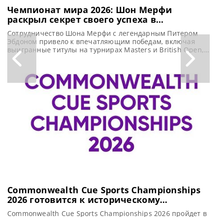
Чемпионат мира 2026: Шон Мерфи
раскрыл секрет своего успеха в
Шеффилде
Сотрудничество Шона Мерфи с легендарным Питером
Эбдоном привело к впечатляющим победам, включая
выигранные титулы на турнирах Masters и British Open,
а также повлияло на его игру и шансы на Чемпионате
мира 2026, сообщает metrouk В то время как Шону
Мерфи осталась всего одна победа до триумфа в
Крусибле, становится понятно, насколько его
взаимодействие с Питером
Commonwealth Cue Sports Championships
2026 готовится к историческому
возвращению в Индию
Commonwealth Cue Sports Championships 2026 пройдет в