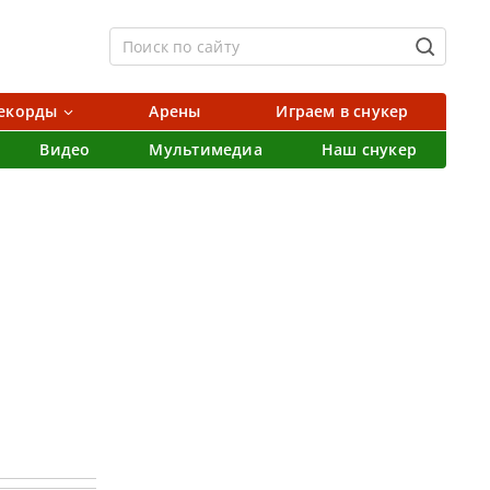
екорды
Арены
Играем в снукер
Видео
Мультимедиа
Наш снукер