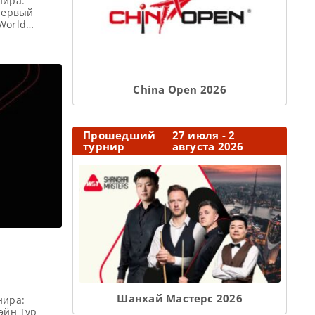
нира:
 первый
World
ния
я Победители
о восемь
И) каждого
Сhina Open 2026
Прошедший
27 июля - 2
турнир
августа 2026
Шанхай Мастерс 2026
нира:
эйн Тур