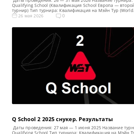
Даты проведения: 26 — 31 мая 2026 Название турнира:
Qualifying School (Квалификация School Европа — второ
турнир) Тип турнира: Квалификация на Мэйн Тур (World
Snooker Tour) Арена: Mattioli Arena Место проведения
0
26 мая 2026
(населенный пункт, город, страна): Лестер, Англия Поб
этого турнира: Примечание: Всего будет разыграно вос
карт World Snooker Tour, а финалисты (ПОБЕДИТЕЛИ) ка
из […]
Q School 2 2025 cнукер. Результаты
Даты проведения: 27 мая — 1 июня 2025 Название турн
Qualifying School Тип турнира: Квалификация на Мэйн Т