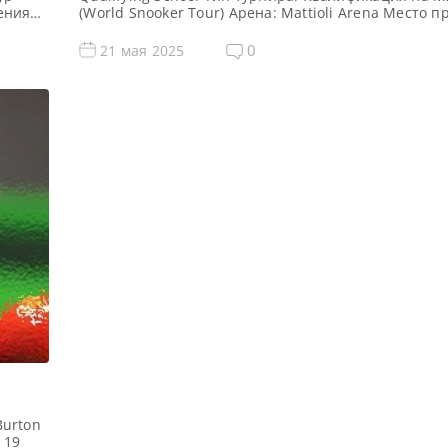
дения
(World Snooker Tour) Арена: Mattioli Arena Место 
(населенный пункт, город, страна): Лестер, Англия,
осемь
Великобритания Примечание: Всего будет разыгра
0
21 мая 2025
ждого
карт World Snooker Tour, а финалисты (ПОБЕДИТЕЛ
из двух турниров получат место в Мэйн Туре на […
Burton
 19