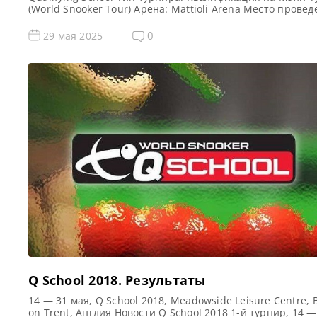
(World Snooker Tour) Арена: Mattioli Arena Место прове
(населенный пункт, город, страна): Лестер, Англия,
Великобритания Примечание: Всего будет разыграно в
0
29 мая 2025
карт World Snooker Tour, а финалисты (ПОБЕДИТЕЛИ) ка
из двух турниров получат место в Мэйн Туре […]
Q School 2018. Результаты
14 — 31 мая, Q School 2018, Meadowside Leisure Centre, 
on Trent, Англия Новости Q School 2018 1-й турнир, 14 —