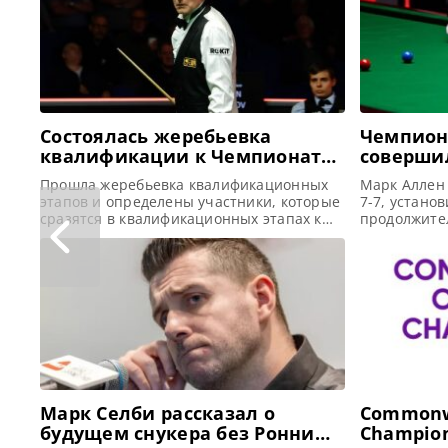
Состоялась жеребьевка
Чемпиона
квалификации к Чемпионату
соверши
мира 2026 по снукеру
счет 7-7
Прошла жеребьевка квалификационных
Марк Аллен 
этапов и определены участники, которые
7-7, устано
сразятся в квалификационных этапах к
продолжите
Чемпионату мира 2026 в Crucible Theatre,
сек) против
сообщает totallysnookered Определен
Чемпионате
состав участников отборочного этапа
полуфинале
Чемпионату мира 2026 по снукеру. Эта
Аллен сумел
стадия турнира пройдет в Английском
против У Иц
институте спорта в Шеффилде с 6 по 15
до 7-7. Фин
апреля. По итогам квалификации 16
вошел в ис
лучших игроков получат право сыграть
Марк Селби рассказал о
Commonwe
будущем снукера без Ронни
Champion