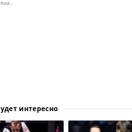
chool
 Хао —
n
будет интересно