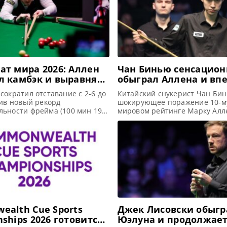
т мира 2026: Аллен
Чан Бинью сенсацион
л камбэк и выравнял
обыграл Аллена и вп
 против У Ицзэ
прошел в рейтингов
сократил отставание с 2-6 до
Китайский снукерист Чан Би
на Scottish Open 2025
вив новый рекорд
шокирующее поражение 10-му
льности фрейма (100 мин 19
мировом рейтинге Марку Алл
 У Ицзэ в полуфинале на
впервые в карьере вышел в 
 мира 2026, сообщает WST В
финал на турнире Scottish Op
 Чемпионата мира 2026 Марк
Эдинбурге, сообщает WST В Э
 переломить ход матча
турнире Scottish Open 2025 
зэ,отыгравшись со счета 2-6
Китая впервые в карьере про
альный фрейм третьей сессии
рейтинговый финал, одержав
торию турнира
убедительную победу в полу
матче
alth Cue Sports
Джек Лисовски обыгр
ships 2026 готовится
Юэлуна и продолжает