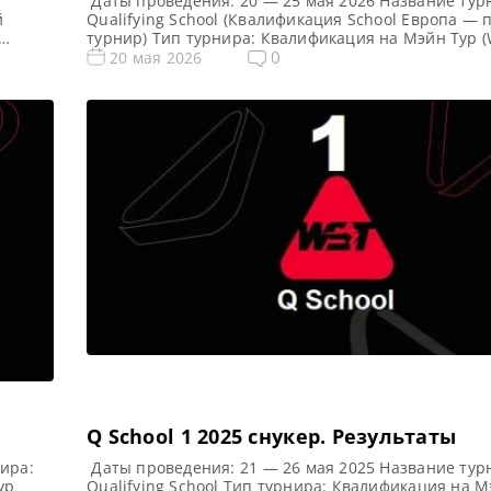
Даты проведения: 20 — 25 мая 2026 Название тур
й
Qualifying School (Квалификация School Европа —
турнир) Тип турнира: Квалификация на Мэйн Тур (
Snooker Tour) Арена: Mattioli Arena Место проведе
0
20 мая 2026
едители
(населенный пункт, город, страна): Лестер, Англи
емь
этого турнира: Примечание: Всего будет разыгран
ждого
карт World Snooker Tour, а финалисты (ПОБЕДИТЕЛ
из […]
Q School 1 2025 cнукер. Результаты
ира:
Даты проведения: 21 — 26 мая 2025 Название тур
ур
Qualifying School Тип турнира: Квалификация на М