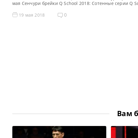
мая Сенчури брейки Q School 2018: Cотенные серии Q S
2018 Сэм Крэйги — 119, 100, 101Сэм Бэйрд — 133, 102Ху
114Хаммад Миах — 101, 118Джордан Браун — 118Haydo
0
19 мая 2018
Pinhey […]
Вам 