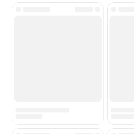
Africa Snooker
Championship). В
решающем поединке
против Шарля Йонка, Авад
продемонстрировал
высокое мастерство,
одержав победу со счетом
6-5. Этот успех принес
египетскому спортсмену
не только
континентальный