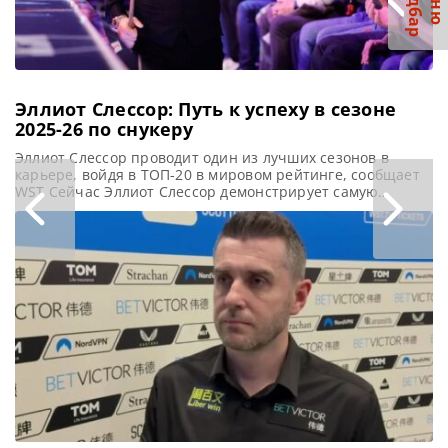
С
р
М
е
н
ю
а
й
д
б
а
продемонстрировал
многообещающие
Эллиот Слессор: Путь к успеху в сезоне
2025-26 по снукеру
Эллиот Слессор проводит один из лучших сезонов в
карьере, войдя в ТОП-20 в мировом рейтинге, сообщает
WST Сейчас Эллиот Слессор демонстрирует самую
впечатляющую игру за всю свою карьеру, удерживая
десятую строчку в годовом рейтинге. Он анализирует
прошедшие месяцы и строит планы на предстоящий
год… Эллиот, как бы вы оценили этот сезон на данный
момент? Я