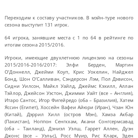
Переходим к составу участников. В мэйн-туре нового
сезона выступит 131 игрок.
64 игрока, занявшие места с 1 по 64 в рейтинге по
итогам сезона 2015/2016.
Игроки, имеющие двухлетнюю лицензию на сезоны
2015/2016-2016/2017: Элфи Берден, Мартин
О’Доннелл, Джейми Коуп, Крис Уокелин, Найджел
Бонд, Шон О’Салливан, Сэндерсон Лэм, Пол Дэвисон,
Сидни Уилсон, Майкл Уайлд, Джеймс Кэхилл, Аллан
Тэйлор, Джейсон Уэстон, Джимми Уайт (все – Англия),
Итаро Сантос, Игор Фигейредо (оба – Бразилия), Хатем
Яссин (Египет), Хоссейн Вафеи Айюри (Иран), Чзан Юн
(Китай), Дэррил Хилл (остров Мэн), Хамза Акбар
(Пакистан), Ноппон Сенгкхам, Акани Сонгсермсавад
(оба – Таиланд), Дэниэл Уэлш, Гаррет Аллен, Дуэн
Джонс (все – Уэльс), Росс Муир, Рис Кларк, Эден