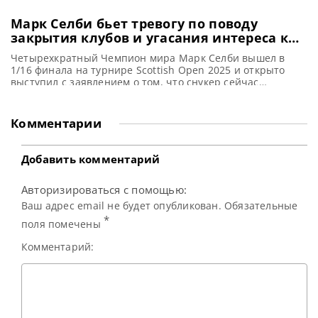
Марк Селби бьет тревогу по поводу
закрытия клубов и угасания интереса к
снукеру среди широких масс
Четырехкратный Чемпион мира Марк Селби вышел в
1/16 финала на турнире Scottish Open 2025 и открыто
выступил с заявлением о том, что снукер сейчас
нуждается в активной поддержке, сообщает SnookerHQ
Марк Селби настоятельно рекомендует
профессиональным игрокам активно поддерживать
Комментарии
развитие снукера на начальном уровне. И подчеркнул,
что продолжающееся закрытие снукерных клубов в
Великобритании может негативно сказаться
Добавить комментарий
Авторизироваться с помощью:
Ваш адрес email не будет опубликован. Обязательные
*
поля помечены
Комментарий: