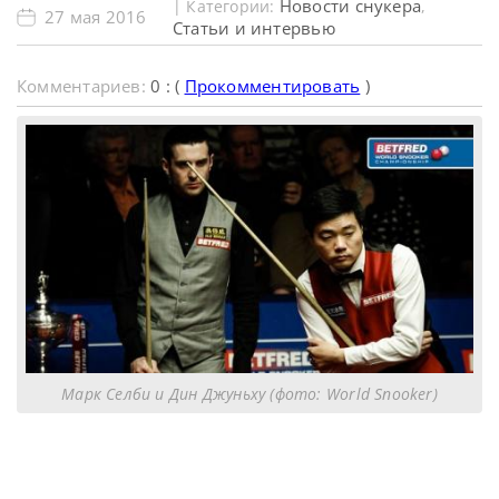
Новости снукера
| Категории:
,
27 мая 2016
Статьи и интервью
Комментариев:
0 : (
Прокомментировать
)
Марк Селби и Дин Джуньху (фото: World Snooker)