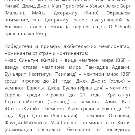
Китай), Дэвид Джон, Иан Прис (оба – Уэльс), Алекс Борг
(Мальта), Майкл Джорджиу (Кипр). Обращаем
внимание, что Джорджиу, ранее выступавший за
Англию, с нового сезона (а, вернее, еще с Q School)
представляет Кипр.
Победители и призеры любительских чемпионатах,
номинанты от стран и континентов:
Чжао Синьтун (Китай) – вице чемпион мира IBSF –
ввиду отказа чемпиона мира Панкаджа Адвани,
Буньярит Кеаттикун (Таиланд) – чемпион мира IBSF
среди игроков до 21 года, Джек Джонс (Уэльс) –
чемпион Европы, Джош Буало (Ирландия) – чемпион
Европы среди игроков до 21 года, Критсанут
Лертсаттайаторн (Таиланд) – чемпион Азии, Ван
Ючэнь (Китай) – чемпион Азии среди игроков до 21
года, Курт Данхэм (Австралия) – чемпион Океании,
Жоуцзы Маймайти, Мэй Сивэнь – номинанты от Китая
(номинация появилась буквально в последний