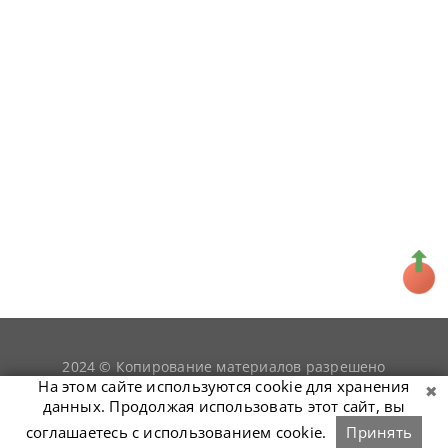
2024 © Копирование материалов разрешено
snookerist.ru
только при условии гиперссылки на
На этом сайте используются cookie для хранения
данных. Продолжая использовать этот сайт, вы
соглашаетесь с использованием cookie.
Принять