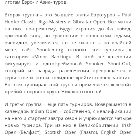
итогам Евро- и Азиа- туров.
Вторая группа – это бывшие этапы Евротуров – Paul
Hunter Classic, Riga Masters и Gibraltar Open. Все матчи
на них, по-прежнему, будут играться до 4-х побед,
призовой фонд по сравнению с прошлыми годами,
очевидно, увеличится, но не сильно – по крайней
мере, сайт Snooker.org относит эти турниры к
категории «Minor Ranking». В этой же категории
фигурирует и однофреймовый Snooker Shoot-Out,
который из разряда развлечения превращается в
серьезное и почти солидное «рейтинговое» занятие.
Во всех турнирах этой группы применяется «слепой»
жребий с первого круга. Никакого посева!
И третья группа – еще пять турниров. Возвращается в
календарь Indian Open – собственно, с квалификации
на него и стартует завтра сезон и учреждаются четыре
новых турнира. Три из них в Великобритании: Irish
Open (Белфаст), Scottish Open (Глазго), English Open