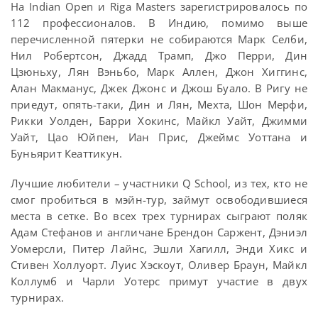
На Indian Open и Riga Masters зарегистрировалось по
112 профессионалов. В Индию, помимо выше
перечисленной пятерки не собираются Марк Селби,
Нил Робертсон, Джадд Трамп, Джо Перри, Дин
Цзюньху, Лян Вэньбо, Марк Аллен, Джон Хиггинс,
Алан Макманус, Джек Джонс и Джош Буало. В Ригу не
приедут, опять-таки, Дин и Лян, Мехта, Шон Мерфи,
Рикки Уолден, Барри Хокинс, Майкл Уайт, Джимми
Уайт, Цао Юйпен, Иан Прис, Джеймс Уоттана и
Буньярит Кеаттикун.
Лучшие любители – участники Q School, из тех, кто не
смог пробиться в мэйн-тур, займут освободившиеся
места в сетке. Во всех трех турнирах сыграют поляк
Адам Стефанов и англичане Брендон Саржент, Дэниэл
Уомерсли, Питер Лайнс, Эшли Хагилл, Энди Хикс и
Стивен Холлуорт. Луис Хэскоут, Оливер Браун, Майкл
Коллумб и Чарли Уотерс примут участие в двух
турнирах.