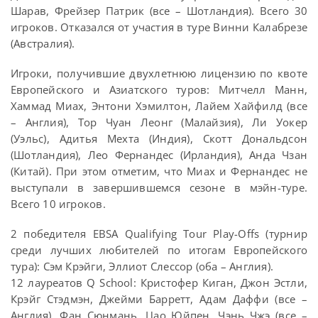
Шарав, Фрейзер Патрик (все – Шотландия). Всего 30
игроков. Отказался от участия в туре Винни Калабрезе
(Австралия).
Игроки, получившие двухлетнюю лицензию по квоте
Европейского и Азиатского туров: Митчелл Манн,
Хаммад Миах, Энтони Хэмилтон, Лайем Хайфилд (все
– Англия), Тор Чуан Леонг (Малайзия), Ли Уокер
(Уэльс), Адитья Мехта (Индия), Скотт Дональдсон
(Шотландия), Лео Фернандес (Ирландия), Анда Чзан
(Китай). При этом отметим, что Миах и Фернандес не
выступали в завершившемся сезоне в мэйн-туре.
Всего 10 игроков.
2 победителя EBSA Qualifying Tour Play-Offs (турнир
среди лучших любителей по итогам Европейского
тура): Сэм Крэйги, Эллиот Слессор (оба – Англия).
12 лауреатов Q School: Кристофер Киган, Джон Эстли,
Крэйг Стэдмэн, Джейми Барретт, Адам Даффи (все –
Англия), Фан Сюнмань, Цао Юйпен, Чэнь Чжэ (все –