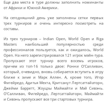
Еще два места в туре должны заполнить номинанты
от Африки и Южной Америки.
На сегодняшний день уже заполнены сетки первых
трех турниров и очень интересно посмотреть на
составы.
Из трех турниров – Indian Open, World Open и Riga
Masters наибольшей популярностью среди
профессионалов пользуется, как и ожидалось, World
Open. На него зарегистрировался 121 игрок мэйн-тура.
Пропускают этот турнир всего восемь игроков,
причем из топ-16 только двое: Ронни О’Салливан,
который, очевидно, вновь собирается вступить в игру
ближе к зиме и Марк Аллен. А, кроме того, Игор
Фигейредо, Адитья Мехта, Критсанут Лертсаттайаторн,
Джейми Барретт, Жоуцзы Маймайти и Мэй Сивэнь.
О’Салливан, Фигейредо, Лертсаттайаторн, Маймайти
и Сивэнь пропускают все три стартовых турнира.