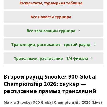
Результаты, турнирная таблица
Все новости турнира
Все трансляции турнира
Трансляции, расписание - третий раунд
Трансляции, расписание - 1/4 финала
Второй раунд Snooker 900 Global
Championship 2026: снукер —
расписание прямых трансляций
Матчи Snooker 900 Global Championship 2026 (Live)