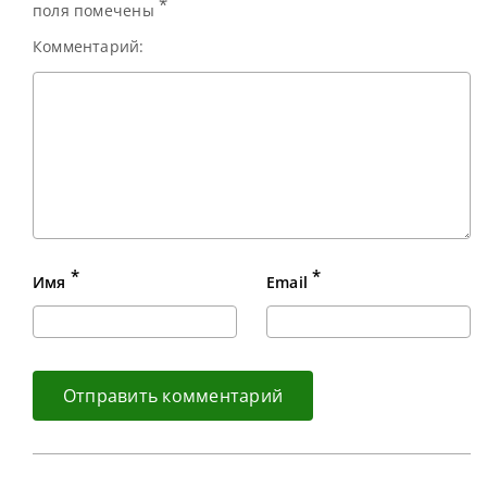
*
поля помечены
Комментарий:
*
*
Имя
Email