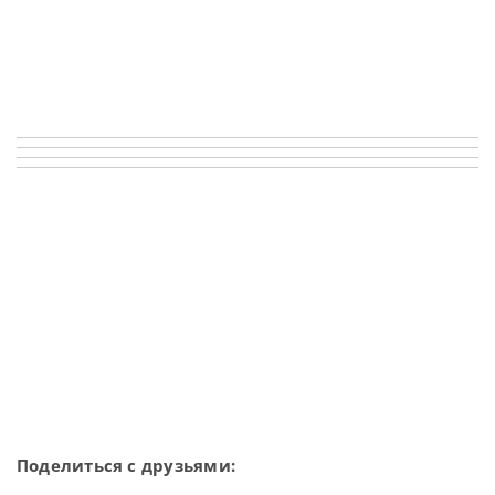
Поделиться с друзьями: