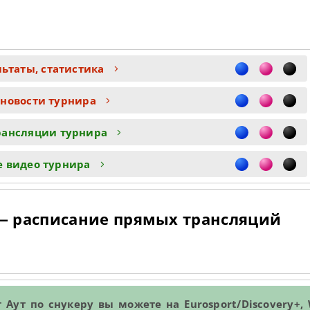
льтаты, статистика
 новости турнира
рансляции турнира
е видео турнира
 — расписание прямых трансляций
ут по снукеру вы можете на Eurosport/Discovery+, 