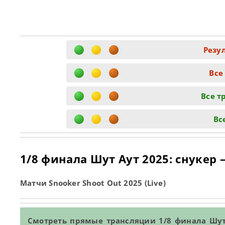
Резу
Все
Все т
Вс
1/8 финала Шут Аут 2025: снукер
Матчи Snooker Shoot Out 2025 (Live)
Смотреть прямые трансляции 1/8 финала Шут А