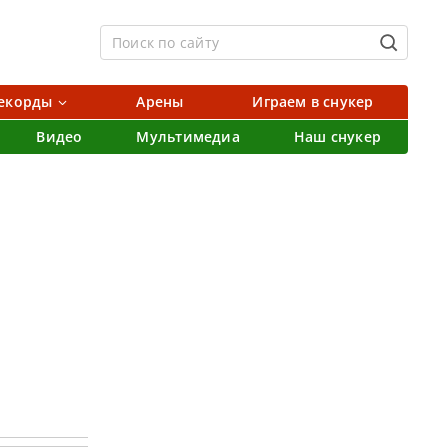
екорды
Арены
Играем в снукер
Видео
Мультимедиа
Наш снукер