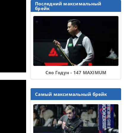
Последний максимальный
брейк
Сяо Годун - 147 MAXIMUM
Самый максимальный брейк