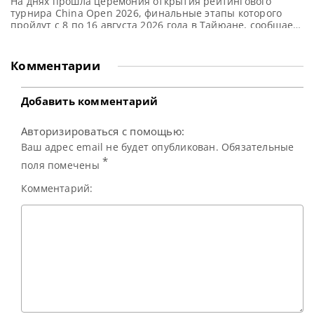
На днях прошла церемония открытия рейтингового
турнира China Open 2026, финальные этапы которого
пройдут с 8 по 16 августа 2026 года в Тайюане, сообщает
WST В Тайюане официально дан старт турниру China
Open 2026. В рамках церемонии открытия также были
представлены дизайн трофея и главный спонсор
Комментарии
мероприятия. 10 июля в Shanxi International Sports
Exchange Centre,
Добавить комментарий
Авторизироваться с помощью:
Ваш адрес email не будет опубликован. Обязательные
*
поля помечены
Комментарий: