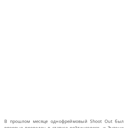
В прошлом месяце однофреймовый Shoot Out был
впервые проведен в статусе рейтингового, и Энтони