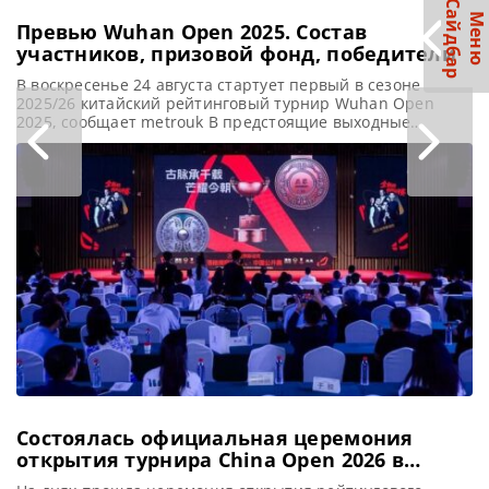
С
р
М
е
н
ю
а
й
д
б
а
Превью Wuhan Open 2025. Состав
участников, призовой фонд, победители
В воскресенье 24 августа стартует первый в сезоне
2025/26 китайский рейтинговый турнир Wuhan Open
2025, сообщает metrouk В предстоящие выходные
стартует третий по счету и первый в сезоне 2025/26
турнир Wuhan Open. В прошлом году в Ухане
сенсационную победу одержал Сяо Годун. И для него это
был первый триумф на рейтинговом турнире за долгие
17
Состоялась официальная церемония
открытия турнира China Open 2026 в
Тайюане