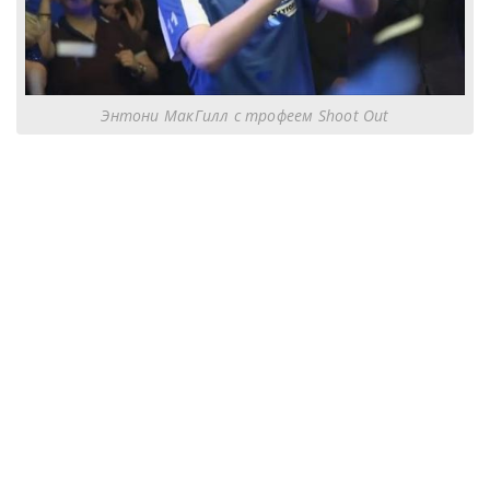
Энтони МакГилл с трофеем Shoot Out