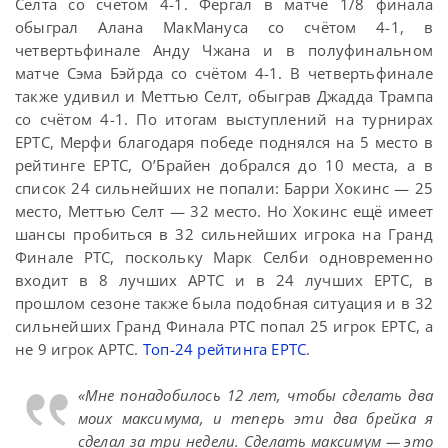
Селта со счётом 4-1. Фергал в матче 1/8 финала
обыграл Алана МакМануса со счётом 4-1, в
четвертьфинале Анду Чжана и в полуфинальном
матче Сэма Бэйрда со счётом 4-1. В четвертьфинале
также удивил и Меттью Селт, обыграв Джадда Трампа
со счётом 4-1. По итогам выступлений на турнирах
EPTC, Мерфи благодаря победе поднялся на 5 место в
рейтинге EPTC, О’Брайен добрался до 10 места, а в
список 24 сильнейших не попали: Барри Хокинс — 25
место, Меттью Селт — 32 место. Но Хокинс ещё имеет
шансы пробиться в 32 сильнейших игрока на Гранд
Финале PTC, поскольку Марк Селби одновременно
входит в 8 лучших APTC и в 24 лучших EPTC, в
прошлом сезоне также была подобная ситуация и в 32
сильнейших Гранд Финала PTC попал 25 игрок EPTC, а
не 9 игрок АPTC.
Топ-24 рейтинга EPTC
.
«Мне понадобилось 12 лет, чтобы сделать два
моих максимума, и теперь эти два брейка я
сделал за три недели
. Сделать максимум — это