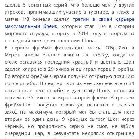
сделав 5 сотенных серий, что больше чем у других
игроков, принимавших участие в турнире, а также в
матче 1/8 финала сделал
третий в своей карьере
максимальный брейк
, который стал 104 в истории
мирового снукера, вторым в 2014 году и вторым за
последний месяц в исполнении Шона.
В первом фрейме финального матча О’Брайен и
Мерфи имели равные шансы на победу, когда на
столе оставался последний красный и цветные, Шон
сделал клиренс в 29 очков и выиграл первый фрейм.
Во втором фрейме Фергал получил открытую позицию
после ошибки Шона, но смог из неё извлечь всего 34
очка, после чего ошибся и дал атаку Шону, который
серией в 75 очков выиграл второй фрейм. В третьем
фреймеШон получил открытую позицию и сделал
заход на максимум, который мог бы стать для него
вторым за один день, 9 красных сыграл Шон через
чёрный, но продолжить серию не смог, не забив
очередной шар, в результате недолгих отыгрышей