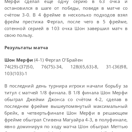
Мерфи сделал ещё одну серию в 63 очка и
остановился в шаге от победы, поведя в матче со
счётом 3-0. В 4 фрейме в несколько подходов взял
фрейм престижа Фергал, после чего в 5 фрейме,
сотенной серией в 103 очка Шон завершил матч в
свою пользу.
Результаты матча
Шон Мерфи
(4-1) Фергал О’Брайен
74(29)-(37)50, 76(75)-34, 128(65,63)-8, 31-(36)98,
103(103)-1
В последний день турнира игроки начали борьбу за
титул с матчей 1/8 финала. В 1/8 финала Шон Мерфи
обыграл Джейми Джонса со счётом 4-2, сделав в
последнем фрейме вышеупомянутый максимальный
брейк, в четвертьфинале Шон Мерфи в решающем
фрейме обыграл Стивена Магуайра 4-3, в полуфинале,
явно доминируя по ходу матча Шон обыграл Меттью