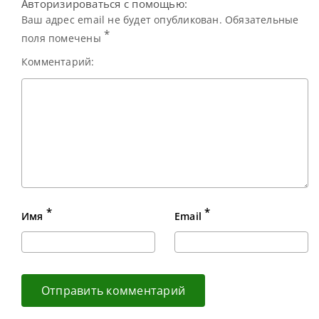
Авторизироваться с помощью:
Кайреном Уилсоном
и одержал
Ваш адрес email не будет опубликован. Обязательные
уверенную
*
поля помечены
Комментарий:
*
*
Имя
Email