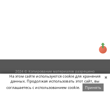
2024 © Копирование материалов разрешено
snookerist.ru
только при условии гиперссылки на
На этом сайте используются cookie для хранения
данных. Продолжая использовать этот сайт, вы
соглашаетесь с использованием cookie.
Принять
Связаться с нами
Войти