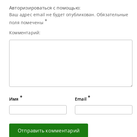
место в мировом
Авторизироваться с помощью:
рейтинге,
продемонстрировал
Ваш адрес email не будет опубликован. Обязательные
многообещающие
*
поля помечены
Комментарий:
*
*
Имя
Email