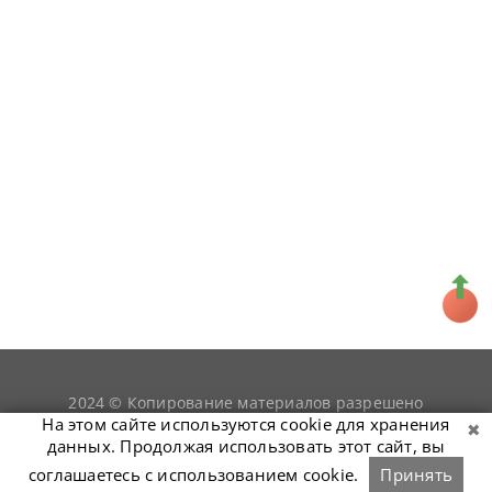
2024 © Копирование материалов разрешено
snookerist.ru
только при условии гиперссылки на
На этом сайте используются cookie для хранения
данных. Продолжая использовать этот сайт, вы
соглашаетесь с использованием cookie.
Принять