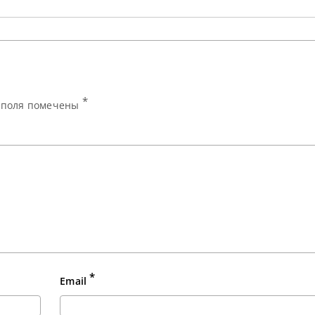
воскресенье. Бристолец
одержал увер
одержал верх со счетом
*
е поля помечены
*
Email