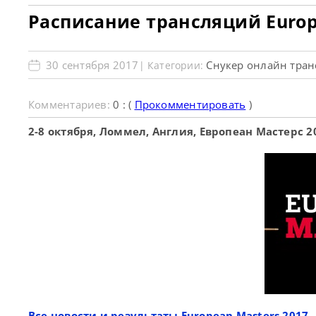
Расписание трансляций Europ
30 сентября 2017
Снукер онлайн тра
| Категории:
Комментариев:
0 : (
Прокомментировать
)
2-8 октября, Ломмел, Англия, Европеан Мастерс 2
Все новости и результаты European Masters 2017