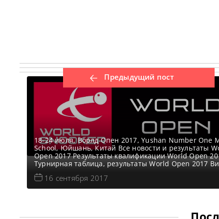
Предыдущий пост
18-24 июля, Ворлд Опен 2017, Yushan Number One M
School, Юйшань, Китай Все новости и результаты W
Open 2017 Результаты квалификации World Open 20
Турнирная таблица, результаты World Open 2017 В
World Open 2017 Расписание прямых трансляций W
16 сентября 2017
Open 2017 Снукер на телеканалах Евроспорт 1, Евр
2 и Евроспорт Плеере 18 сентября Первый день —
Посл