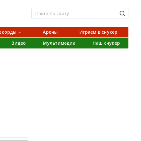
екорды
Арены
Играем в снукер
Видео
Мультимедиа
Наш снукер