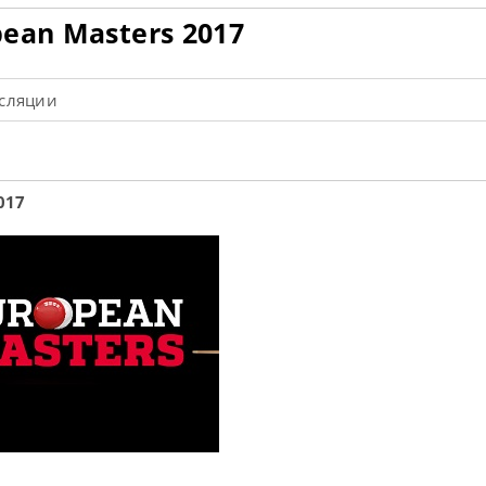
ean Masters 2017
нсляции
017