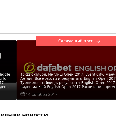
Следующий пост
iddle
16-22 октября, Инглиш Опен 2017, Event City, Манч
orld
Англия Все новости и результаты English Open 201
17
Турнирная таблица, результаты English Open 2017
идео
видео матчей English Open 2017 Расписание прям
orld
трансляций English Open 2017 Снукер на телекана
14 октября 2017
оспорт
Евроспорт 1, Евроспорт 2 и Евроспорт Плеере 16 о
Первый день Прямые трансляци начало трансляци
мск —
едние новости