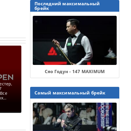
Последний максимальный
брейк
Сяо Годун - 147 MAXIMUM
естер,
7
Самый максимальный брейк
 Все
ых
лах
ктября
и 12:00