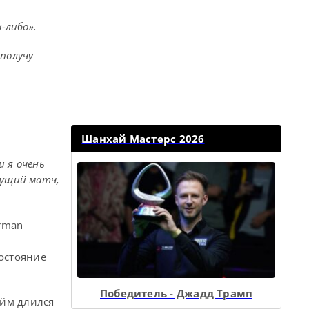
-либо».
 получу
Шанхай Мастерс 2026
и я очень
дущий матч,
erman
остояние
Победитель - Джадд Трамп
ейм длился