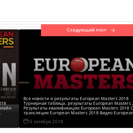
Следующий пост
Все новости и результаты European Masters 2018
018
Турнирная таблица, результаты European Masters 
нлайн
Результаты квалификации European Masters 2018 
трансляции European Masters 2018 Видео Europea
ную
Masters 2018 Видеоповторы Европеан Мастерс 201
6 октября 2018
нала
Четвертьфинал в записи Видео матча Джимми Роб
актики
— Марк Аллен https://youtu.be/ycfcJ76GlTE Видео м
Энтони Хэмилтон — Джек Лисовски https://youtu.be