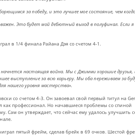
борющимся за победу, и это лучшее мое состояние, чем когда
 важен. Это будет мой дебютный выход в полуфинал. Если я
рал в 1/4 финала Райана Дэя со счетом 4-1.
, начнется настоящая война. Мы с Джимми хорошие друзья, 
чшее выступление за всю карьеру. Мы оба переживаем за бу
для нашего уровня мастерства».
вски со счетом 4-3. Он завоевал свой первый титул на G
рал как профессионал. Но начавшиеся проблемы со спиной
. Сам он утверждает, что сейчас ему удалось улучшить с
нале.
ыиграл пятый фрейм, сделав брейк в 69 очков. Шестой фр