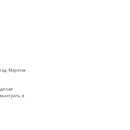
 над Марком
сделав
 выиграть в