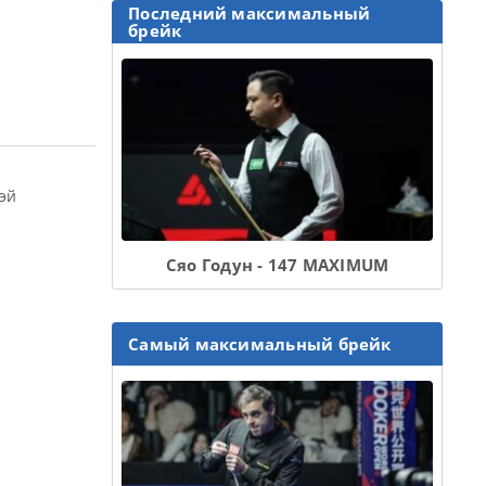
Последний максимальный
брейк
эй
Сяо Годун - 147 MAXIMUM
Самый максимальный брейк