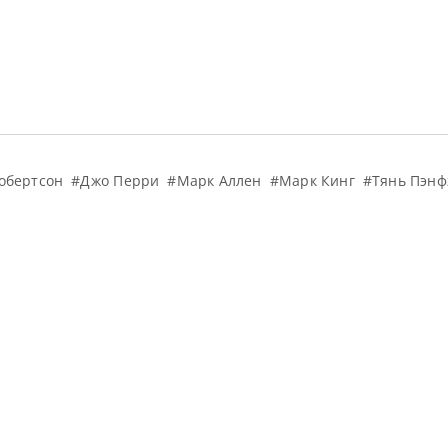
обертсон
#Джо Перри
#Марк Аллен
#Марк Кинг
#Тянь Пэнф