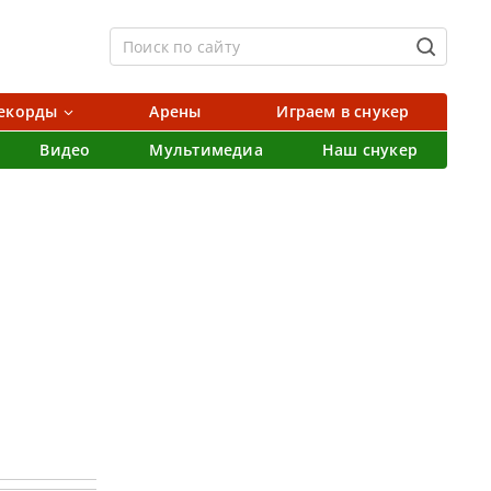
екорды
Арены
Играем в снукер
Видео
Мультимедиа
Наш снукер