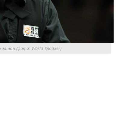
илтон (фото: World Snooker)