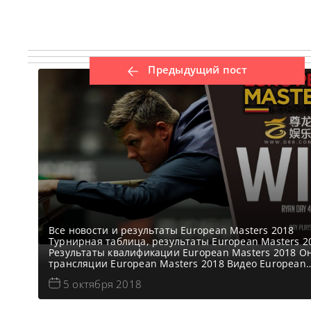
Предыдущий пост
Все новости и результаты European Masters 2018
Турнирная таблица, результаты European Masters 2
Результаты квалификации European Masters 2018 О
трансляции European Masters 2018 Видео European
Masters 2018 Энтони Гамильтон одержал превосход
5 октября 2018
победу со счетом 4-3 против Луки Бреселя в 1/8 фи
European Masters. Бресель придерживался той же т
во время игры, как и в прошлом