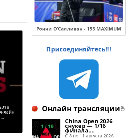
Ронни О’Салливан - 153 MAXIMUM
Присоединяйтесь!!!
Онлайн трансляции
2018
Онлайн
n
China Open 2026
8.
снукер — 1/16
ертсон
финала.
атча
Трансляции
C 8 по 11 августа 2026,
/-