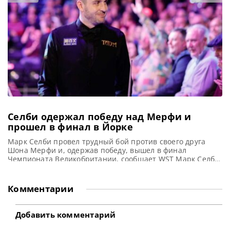
одержав верх над 22-летним бельгийским талантом
Жюльеном Леклерком со счетом
Селби одержал победу над Мерфи и
прошел в финал в Йорке
Марк Селби провел трудный бой против своего друга
Шона Мерфи и, одержав победу, вышел в финал
Чемпионата Великобритании, сообщает WST Марк Селби
победил своего близкого друга Шона Мерфи со счетом 6-
3 и вышел в финал Чемпионата Великобритании (UK
Championship) в Йорке. Этот матч стал тридцать пятым в
Комментарии
истории противостояния двух выдающихся снукеристов.
Благодаря этой победе
Добавить комментарий