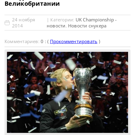
Великобритании
24 ноября
UK Championship -
| Категории:
2014
новости
Новости снукера
,
Комментариев:
0 : (
Прокомментировать
)