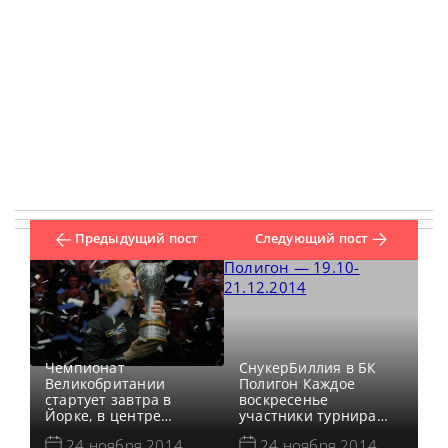
Предыдущий пост
Следующий пост
Чемпионат
СнукерБиллия в БК
Великобритании
Полигон Каждое
стартует завтра в
воскресенье
Йорке, в центре
участники турнира
Барбикан, и венцом
Polygon MSC могут
24 ноября 2014
24 ноября 2014
его станет финал 7-го
посостязаться в