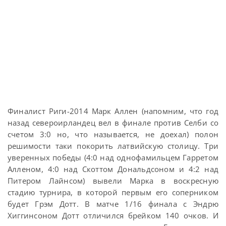
Финалист Риги-2014 Марк Аллен (напомним, что год
назад североирландец вел в финале против Селби со
счетом 3:0 но, что называется, не доехал) полон
решимости таки покорить латвийскую столицу. Три
уверенных победы (4:0 над однофамильцем Гарретом
Алленом, 4:0 над Скоттом Дональдсоном и 4:2 над
Питером Лайнсом) вывели Марка в воскресную
стадию турнира, в которой первым его соперником
будет Грэм Дотт. В матче 1/16 финала с Эндрю
Хиггинсоном Дотт отличился брейком 140 очков. И