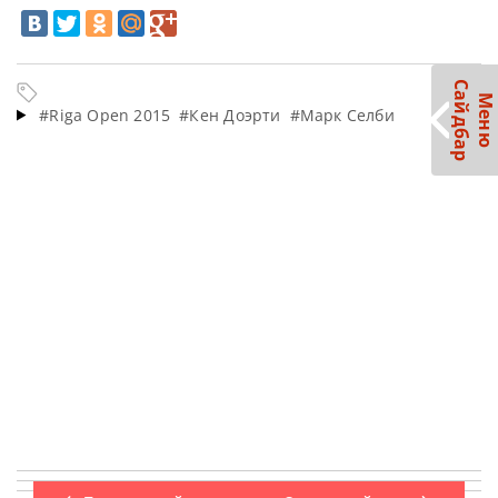
С
р
М
е
н
ю
а
й
д
б
а
#Riga Open 2015
#Кен Доэрти
#Марк Селби