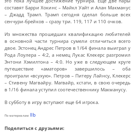
это пока лучшее достижение турнира. Еще две пары
составят Барри Хокинс – Майкл Уайт и Алан Макманус
– Джадд Трамп. Трамп сегодня сделал больше всех
сенчури-брейков – сразу три. 119, 117 и 110 очков.
Из множества прошедших квалификацию любителей
в основной части турнира сумели отличиться всего
двое. Эстонец Андрес Петров в 1/64 финала выиграл у
Рода Лоулера – 4:2, а немец Лукас Клекерс разгромил
Энтони Хэмилтона – 4:0. Но уже в следующем круге
путешествие «аматоров» завершилось – оба
проиграли «всухую». Петров – Питеру Лайнсу, Клекерс
– Стивену Магвайру. Магвайр, кстати, в свою очередь
в 1/16 финала уступил соотечественнику Макманусу.
В субботу в игру вступают еще 64 игрока.
llb
По материалам:
Поделиться с друзьями: