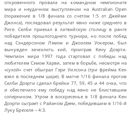
откровенного провала на командном чемпионате
мира и неудачном выступлении на Australian Open
(поражение в 1/8 финала со счетом 1:5 от Джейми
Джонса), последовал результат явно ниже среднего в
Риге. Селби приехал в латвийскую столицу в ранге
победителя прошлогоднего турнира, но после побед
над Сэндерсоном Лэмом и Джоэлем Уокером, был
вынужден зачехлить кий, проиграв Кену Доэрти.
Чемпион мира 1997 года стартовал с победы над
любителем Сэмом Харви, затем в борьбе, несмотря на
«сухой» счет обыграл Гэри Уилсона (три фрейма Кен
взял в последнем шаре). В матче 1/16 финала против
Селби Доэрти сделал брейки 77, 59, 45 и 44 очка, что
и обеспечило ему победу над явно не блиставшим
соперником. Утром в воскресенье в 1/8 финала Кен
Доэрти сыграет с Райаном Дэем, победившим в 1/16-й
Луку Бреселя – 4:3.