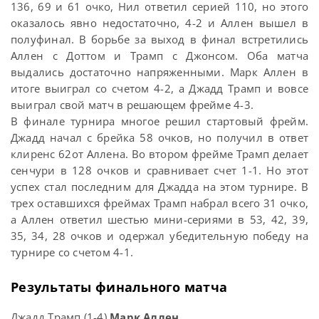
136, 69 и 61 очко, Нил ответил серией 110, но этого
оказалось явно недостаточно, 4-2 и Аллен вышел в
полуфинал. В борьбе за выход в финал встретились
Аллен с Доттом и Трамп с Джонсом. Оба матча
выдались достаточно напряженными. Марк Аллен в
итоге выиграл со счетом 4-2, а Джадд Трамп и вовсе
выиграл свой матч в решающем фрейме 4-3.
В финале турнира многое решил стартовый фрейм.
Джадд начал с брейка 58 очков, но получил в ответ
клиренс 62от Аллена. Во втором фрейме Трамп делает
сенчури в 128 очков и сравнивает счет 1-1. Но этот
успех стал последним для Джадда на этом турнире. В
трех оставшихся фреймах Трамп набрал всего 31 очко,
а Аллен ответил шестью мини-сериями в 53, 42, 39,
35, 34, 28 очков и одержал убедительную победу на
турнире со счетом 4-1.
Результаты финального матча
Джадд Трамп (1-4)
Марк Аллен