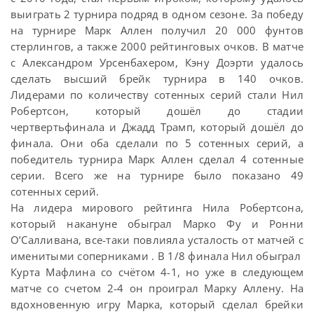
выиграть 2 турнира подряд в одном сезоне. За победу
на турнире Марк Аллен получил 20 000 фунтов
стерлингов, а также 2000 рейтинговых очков. В матче
с Александром Урсенбахером, Кэну Доэрти удалось
сделать высший брейк турнира в 140 очков.
Лидерами по количеству сотенных серий стали Нил
Робертсон, который дошёл до стадии
чертвертьфинала и Джадд Трамп, который дошёл до
финала. Они оба сделали по 5 сотенных серий, а
победитель турнира Марк Аллен сделал 4 сотенные
серии. Всего же на турнире было показано 49
сотенных серий.
На лидера мирового рейтинга Нила Робертсона,
который накануне обыграл Марко Фу и Ронни
О’Салливана, все-таки повлияла усталость от матчей с
именитыми соперниками . В 1/8 финала Нил обыграл
Курта Мафлина со счётом 4-1, но уже в следующем
матче со счетом 2-4 он проиграл Марку Аллену. На
вдохновенную игру Марка, который сделал брейки