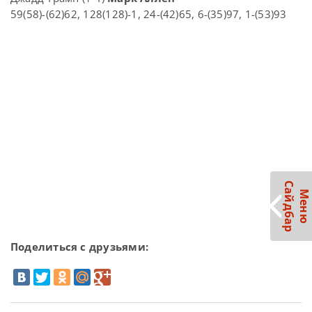
59(58)-(62)62, 128(128)-1, 24-(42)65, 6-(35)97, 1-(53)93
С
р
М
е
н
ю
а
й
д
б
а
Поделиться с друзьями: