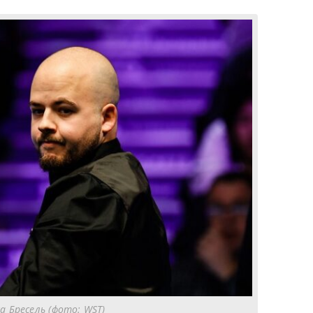
а Бресель (фото: WST)