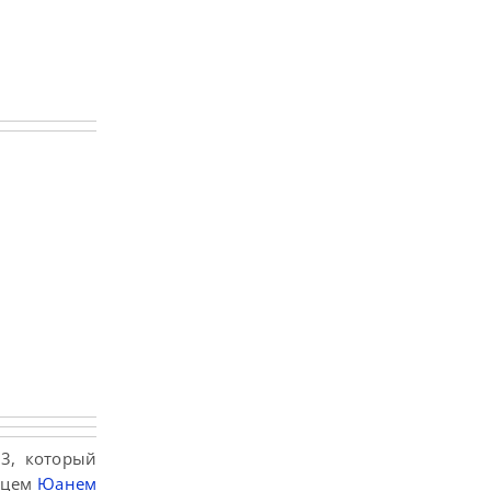
3, который
айцем
Юанем