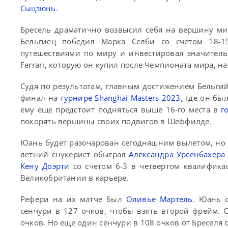
Сыцзюнь
.
Бресель драматично возвысил себя на вершину мир
Бельгиец победил Марка Селби со счетом 18-1
путешествиями по миру и инвестировал значител
Ferrari, которую он купил после Чемпионата мира, н
Судя по результатам, главным достижением Бельгий
финал на
турнире Shanghai Masters 2023
, где он бы
ему еще предстоит подняться выше 16-го места в
г
покорять вершины своих подвигов в Шеффилде.
Юань будет разочарован сегодняшним вылетом, но 
летний снукерист обыграл
Александра Урсенбахера
Кену Доэрти
со счетом 6-3 в четвертом квалифика
Великобритании в карьере.
Рефери на их матче был
Оливье Мартель
. Юань с
сенчури в 127 очков, чтобы взять второй фрейм. 
очков. Но еще один сенчури в 108 очков от Бреселя о