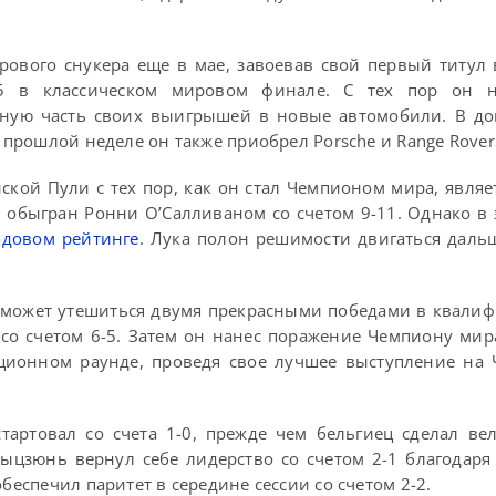
ового снукера еще в мае, завоевав свой первый титул 
5 в классическом мировом финале. С тех пор он н
ьную часть своих выигрышей в новые автомобили. В до
а прошлой неделе он также приобрел Porsche и Range Rover
ской Пули с тех пор, как он стал Чемпионом мира, являе
л обыгран Ронни О’Салливаном со счетом 9-11. Однако в 
одовом рейтинге
. Лука полон решимости двигаться даль
может утешиться двумя прекрасными победами в квалиф
со счетом 6-5. Затем он нанес поражение Чемпиону мир
ционном раунде, проведя свое лучшее выступление на 
тартовал со счета 1-0, прежде чем бельгиец сделал в
Сыцзюнь вернул себе лидерство со счетом 2-1 благодаря
беспечил паритет в середине сессии со счетом 2-2.