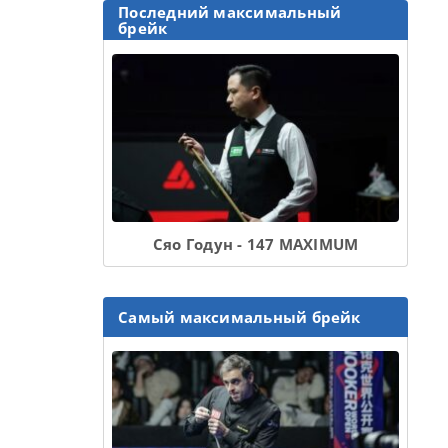
Последний максимальный
брейк
Сяо Годун - 147 MAXIMUM
Самый максимальный брейк