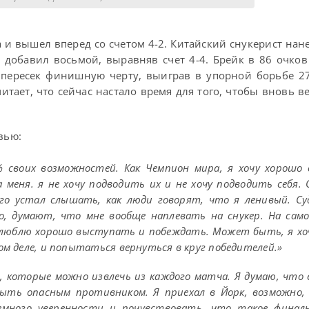
 и вышел вперед со счетом 4-2. Китайский снукерист нан
м добавил восьмой, выравняв счет 4-4. Брейк в 86 очко
он пересек финишную черту, выиграв в упорной борьбе 
итает, что сейчас настало время для того, чтобы вновь в
вью:
 своих возможностей. Как Чемпион мира, я хочу хорошо
меня. я не хочу подводить их и не хочу подводить себя.
о устал слышать, как люди говорят, что я ленивый. Су
о, думают, что мне вообще наплевать на снукер. На само
, люблю хорошо выступать и побеждать. Может быть, я хо
мом деле, и попытаться вернуться в круг победителей.»
которые можно извлечь из каждого матча. Я думаю, что е
ыть опасным противником. Я приехал в Йорк, возможно,
много уверенности и почувствовать, что такое финал