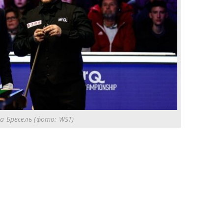
а Бресель (фото: WST)