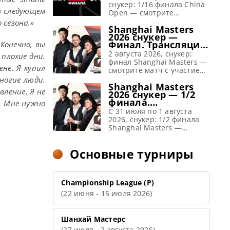
расписание
снукер: 1/16 финала China
в следующем
Open — смотрите
поединки топов Ронни
 сезона.»
Shanghai Masters
О’Салливан, Марк Селби,
2026 снукер —
Чжао Синьтун и другие.
Финал. Трансляции
Конечно, вы
Рейтинговый, Тайюань,
расписание
Китай Предыдущий
2 августа 2026, снукер:
 плохие дни.
чемпион: Нил Робертсон
финал Shanghai Masters —
не. Я купил
1/16 финала China Open
смотрите матч с участием
2026: снукер —
Кайрена Уилсона и Джадда
ногие люди.
Shanghai Masters
расписание прямых
Трампа. Пригласительный,
ление. Я не
2026 снукер — 1/2
трансляций Матчи Чайна
Шанхай, Китай
финала.
. Мне нужно
Опен 2026 (Live) Смотреть
Предыдущий чемпион:
Трансляции
сегодня прямые
Кайрен Уилсон Финал
C 31 июля по 1 августа
расписание
трансляции 1/16 финала
Shanghai Masters 2026:
2026, снукер: 1/2 финала
китайского рейтингового
снукер — расписание
Shanghai Masters —
турнира China […]
прямых трансляций Матч
смотрите поединки топов
Шанхай Мастерс 2026
Чжао Синьтун, Кайрен
Основные турниры
(Live) Смотреть сегодня
Уилсон, Джадд Трамп, У
прямые трансляции
Ицзэ и другие.
финала пригласительного
Пригласительный,
турнира Shanghai Masters
Шанхай, Китай
Championship League (Р)
по снукеру вы можете на
Предыдущий чемпион:
(22 июня - 15 июля 2026)
Eurosport/Discovery+, WST
Кайрен Уилсон 1/2 финала
Play, […]
Shanghai Masters 2026:
снукер — расписание
прямых трансляций Матчи
Шанхай Мастерс
Шанхай Мастерс 2026
(27 июля - 2 августа 2026)