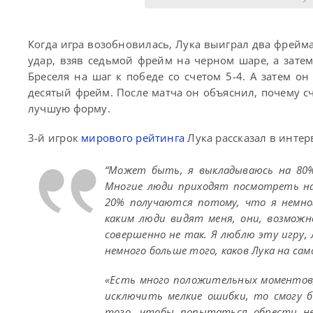
Когда игра возобновилась, Лука выиграл два фрейма
удар, взяв седьмой фрейм на черном шаре, а зате
Бреселя на шаг к победе со счетом 5-4. А затем 
десятый фрейм. После матча он объяснил, почему сч
лучшую форму.
3-й игрок
мирового рейтинга
Лука рассказал в интер
“Может быть, я выкладываюсь на 80%
Многие люди приходят посмотреть на 
20% получаются потому, что я немног
каким люди видят меня, они, возможн
совершенно не так. Я люблю эту игру
немного больше того, каков Лука на са
«Есть много положительных моментов, 
исключить мелкие ошибки, то смогу б
того, чтобы попытаться обрести не