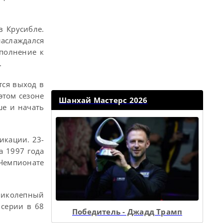
в Крусибле.
аслаждался
полнение к
.
тся выход в
этом сезоне
Шанхай Мастерс 2026
ше и начать
икации. 23-
а 1997 года
Чемпионате
еликолепный
 серии в 68
Победитель - Джадд Трамп