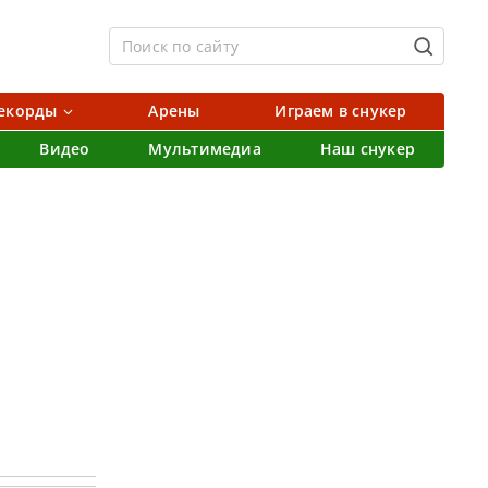
екорды
Арены
Играем в снукер
Видео
Мультимедиа
Наш снукер