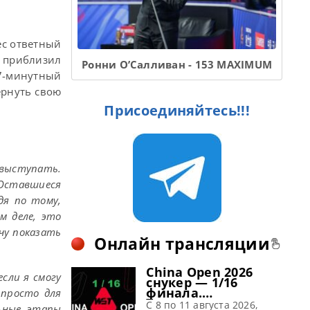
ес ответный
в приблизил
Ронни О’Салливан - 153 MAXIMUM
27-минутный
ернуть свою
Присоединяйтесь!!!
 выступать.
 Оставшиеся
дя по тому,
м деле, это
чу показать
Онлайн трансляции
China Open 2026
сли я смогу
снукер — 1/16
финала.
 просто для
Трансляции
C 8 по 11 августа 2026,
ьные этапы