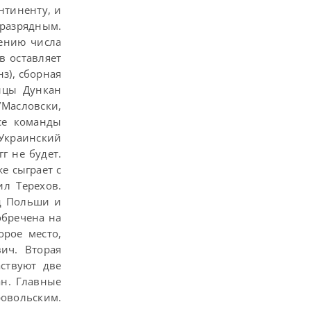
нтиненту, и
разрядным.
чению числа
в оставляет
з), сборная
йцы Дункан
/Масловски,
се команды
 Украинский
г не будет.
е сыграет с
л Терехов.
нд Польши и
обречена на
орое место,
ич. Вторая
аствуют две
ан. Главные
ровольским.