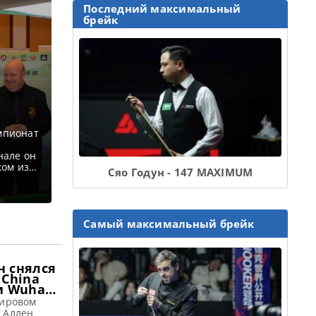
Последний максимальный
брейк
мпионат
нале он
ком из
Сяо Годун - 147 MAXIMUM
м из
угих
альном
Самый максимальный брейк
н снялся
 China
 и Wuhan
мировом
 Аллен