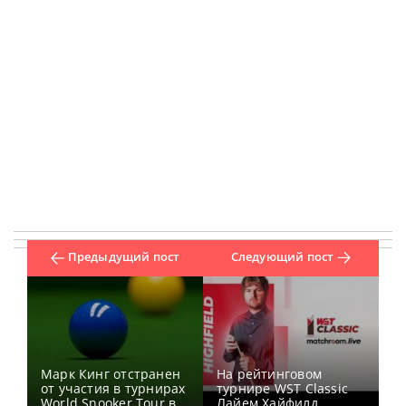
Предыдущий пост
Следующий пост
Марк Кинг отстранен
На рейтинговом
от участия в турнирах
турнире WST Classic
World Snooker Tour в
Лайем Хайфилд