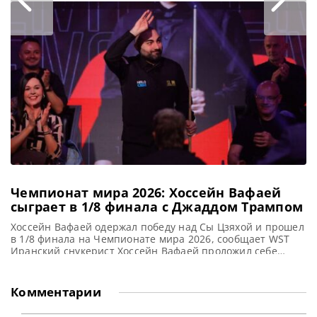
Неожиданный прорыв 18-летнего Стэна Муди обернулся
убедительной победой над Барри Хокинсом со счетом 5-
0. И впервые в карьере перед англичанином открылась
дверь в четвертьфинал на
Чемпионат мира 2026: Хоссейн Вафаей
сыграет в 1/8 финала с Джаддом Трампом
Хоссейн Вафаей одержал победу над Сы Цзяхой и прошел
в 1/8 финала на Чемпионате мира 2026, сообщает WST
Иранский снукерист Хоссейн Вафаей проложил себе
дорогу в следующий раунд Чемпионата мира 2026,
одержав девять побед подряд и одолев Сы Цзяхоя со
счетом 10-3. До этого момента все четырнадцать
Комментарии
проведенных матчей завершались в пользу сеяных
игроков. Однако