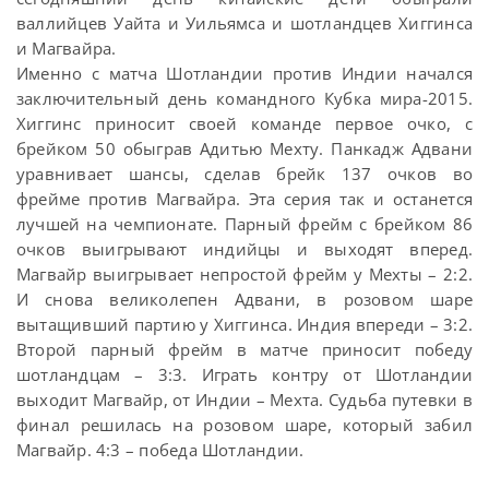
валлийцев Уайта и Уильямса и шотландцев Хиггинса
и Магвайра.
Именно с матча Шотландии против Индии начался
заключительный день командного Кубка мира-2015.
Хиггинс приносит своей команде первое очко, с
брейком 50 обыграв Адитью Мехту. Панкадж Адвани
уравнивает шансы, сделав брейк 137 очков во
фрейме против Магвайра. Эта серия так и останется
лучшей на чемпионате. Парный фрейм с брейком 86
очков выигрывают индийцы и выходят вперед.
Магвайр выигрывает непростой фрейм у Мехты – 2:2.
И снова великолепен Адвани, в розовом шаре
вытащивший партию у Хиггинса. Индия впереди – 3:2.
Второй парный фрейм в матче приносит победу
шотландцам – 3:3. Играть контру от Шотландии
выходит Магвайр, от Индии – Мехта. Судьба путевки в
финал решилась на розовом шаре, который забил
Магвайр. 4:3 – победа Шотландии.