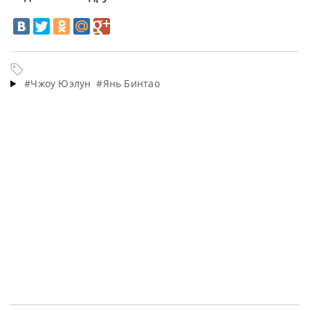
#Чжоу Юэлун
#Янь Бинтао