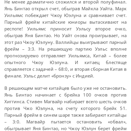
Не менее драматично сложился и второй полуфинал.
Янь Бинтао открыл счет, обыграв Майкла Уайта. Марк
Уильямс побеждает Чжоу Юэлуна и сравнивает счет.
Парный фрейм китайские юниоры вытаскивают на
респоте! Уильямс приносит Уэльсу второе очко,
обыграв Яня Бинтао. Но Уайт снова проигрывает, на
этот раз Чжоу Юэлуну. Валлийцы выигрывают парный
фрейм – 3:3. На решающую партию Уэльс вполне
прогнозируемо отправляет Уильямса, Китай – более
опытного Чжоу Юэлуна. И китаец блестяще
справляется с задачей – 68:0, и вторая сборная Китая в
финале. Уэльс делит «бронзу» с Индией.
В решающем матче китайцев было уже не остановить.
Янь Бинтао начинает с брейка 100 очков против
Хиггинса. Стивен Магвайр набирает всего шесть очков
против Чжо Юэлуна, на счету которого брейк 51.
Парный фрейм в синем шаре также забирают китайцы
– 3:0. Магвайр пытается остановить «обвал»,
обыгрывает Яня Бинтао, но Чжоу Юэлун берет фрейм