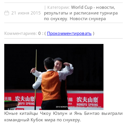
World Cup - новости,
| Категории:
21 июня 2015
результаты и расписание турнира
по снукеру
Новости снукера
,
Комментариев:
0 : (
Прокомментировать
)
Юные китайцы Чжоу Юэлун и Янь Бинтао выиграли
командный Кубок мира по снукеру.