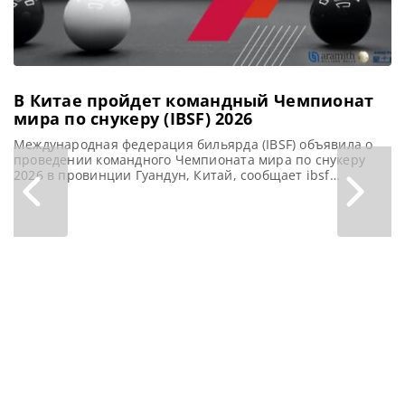
и одержал
уверенную
В Китае пройдет командный Чемпионат
мира по снукеру (IBSF) 2026
Международная федерация бильярда (IBSF) объявила о
проведении командного Чемпионата мира по снукеру
2026 в провинции Гуандун, Китай, сообщает ibsf
Международная федерация бильярда (IBSF) рада
сообщить, что Китайская ассоциация бильярда (CBSA)
возьмет на себя организацию командного Чемпионата
мира по снукеру (IBSF) в 2026 году. Турнир пройдет в
провинции Гуандун с 16 по 19 июня. CBSA проводит