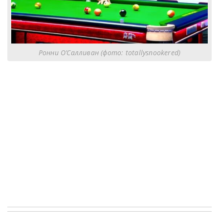
Ронни О’Салливан (фото: totallysnookered)