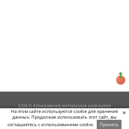
2024 © Копирование материалов разрешено
snookerist.ru
только при условии гиперссылки на
На этом сайте используются cookie для хранения
данных. Продолжая использовать этот сайт, вы
соглашаетесь с использованием cookie.
Принять