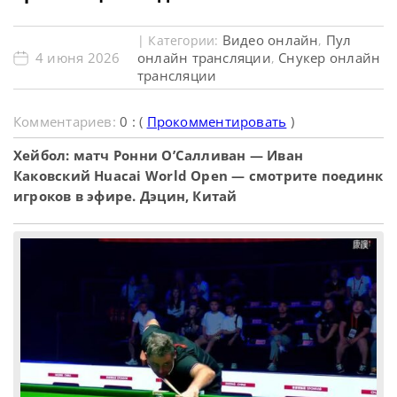
Видео онлайн
Пул
| Категории:
,
4 июня 2026
онлайн трансляции
Снукер онлайн
,
трансляции
Комментариев:
0 : (
Прокомментировать
)
Хейбол: матч Ронни О’Салливан — Иван
Каковский Huacai World Open — смотрите поединк
игроков в эфире. Дэцин, Китай