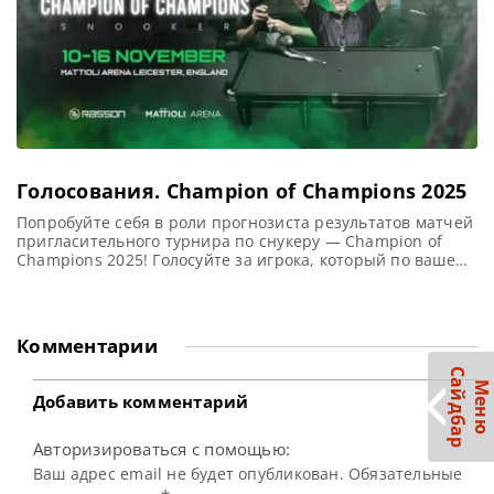
Голосования. Champion of Champions 2025
Попробуйте себя в роли прогнозиста результатов матчей
пригласительного турнира по снукеру — Champion of
Champions 2025! Голосуйте за игрока, который по вашему
мнению победит на каждом этапе турнира, выбирайте
победителя турнира, пишите в комментариях, за кого вы
голосовали и проверяйте по окончании матча, удалось
ли вам правильно предсказать его результат! Все
Комментарии
голосования ниже. Желаем удачи! Champion
С
р
М
е
н
ю
а
й
д
б
а
Добавить комментарий
Авторизироваться с помощью:
Ваш адрес email не будет опубликован. Обязательные