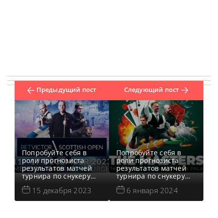
Предыдущий пост
Следующий пост
Попробуйте себя в
Попробуйте себя в
роли прогнозиста
роли прогнозиста
результатов матчей
результатов матчей
турнира по снукеру
турнира по снукеру
Scottish Open
The Masters 2024!
15 декабря 2023
6 января 2024
(Скоттиш Опен) 2023!
Голосуйте за игрока,
Голосуйте за игрока,
который по вашему
который по вашему
мнению победит на
мнению победит на
каждом этапе