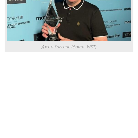
Джон Хиггинс (фото: WST)