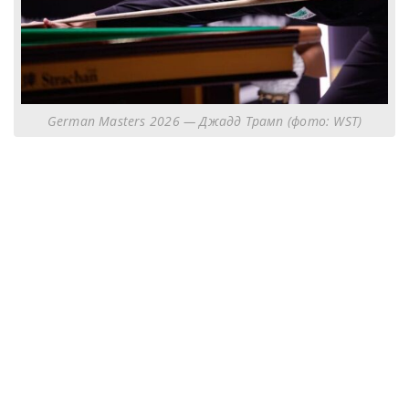
German Masters 2026 — Джадд Трамп (фото: WST)