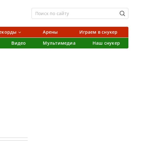
екорды
Арены
Играем в снукер
Видео
Мультимедиа
Наш снукер