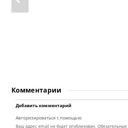
Международная федерация бильярда
(IBSF) рада сообщить, что Китайская
ассоциация бильярда (CBSA) возьмет на
себя организацию командного
Чемпионата мира по снукеру (IBSF) в 2026
году. Турнир пройдет в провинции
Гуандун с 16 по 19 июня. CBSA проводит
Комментарии
Добавить комментарий
Авторизироваться с помощью:
Ваш адрес email не будет опубликован. Обязательны