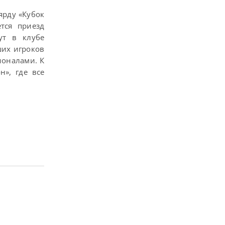
ярду «Кубок
тся приезд
ут в клубе
ших игроков
ионалами. К
», где все