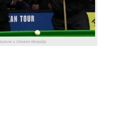
иггинс и Стивен Магуайр