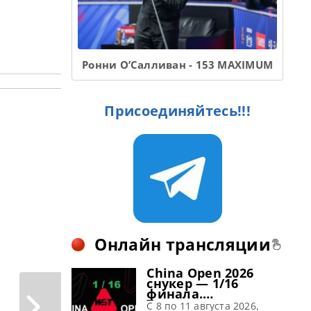
рта
нире
альнем
с 2026,
ы принять
 Джадд
ире China
ающий
ле двух
у мирового
нных
чередной раз
Ронни О’Салливан - 153 MAXIMUM
овал свое
держав
стижном
ai Masters.
Присоединяйтесь!!!
третился с
Чемпионом
соном и
енную
Онлайн трансляции
China Open 2026
снукер — 1/16
финала.
Трансляции
C 8 по 11 августа 2026,