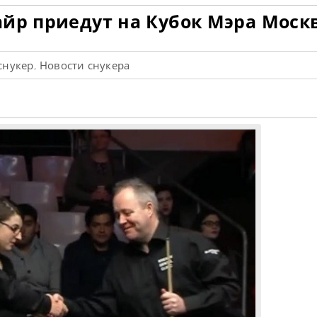
айр приедут на Кубок Мэра Моск
снукер
Новости снукера
,