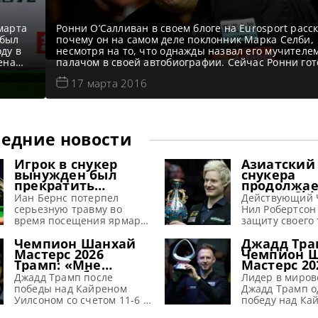
марта
Ронни О’Салливан в своем блоге на Eurosport расск
 был
почему он на самом деле поклонник Марка Селби,
ду в
несмотря на то, что однажды назвал его мучителе
ена
палачом в своей автобиографии. Сейчас Ронни гот
о
ЧМ и назвал 13 возможных победителей. Закон ср
17 марта 2016
м для
чисел Приближается самое любимое время года дл
снукерных болельщиков – чемпионат мира в Крус
едние новости
Игрок в снукер
Азиатский
вынужден был
снукера
прекратить
продолжае
выступления из-за
турнир Chi
Иан Бернс потерпел
Действующий 
серьезной травмы,
2026 предл
серьезную травму во
Нил Робертсон
полученной на
рекордные
время посещения ярмарки
защиту своего 
аттракционе
призовые
и вынужден пропустить
против Чан Би
Чемпион Шанхай
Джадд Тра
начало снукерного сезона
турнире China
Мастерс 2026
Чемпион 
2026-27, сообщает metrouk
8 по 16 августа
Трамп: «Мне
Мастерс 20
Иан Бернс провел две
Тайюане, сооб
нравится быть
недели в постельном
Джадд Трамп после
totallysnooker
Лидер в миров
первым в мировом
режиме и был вынужден
победы над Кайреном
профессионал
Джадд Трамп 
рейтинге по
отказаться от участия в
Уилсоном со счетом 11-6 в
снукера набир
победу над Ка
снукеру»
ряде ключевых турниров
финале на турнире
обороты. А лу
Уилсоном со сч