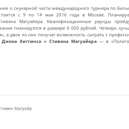
ние о снукерной части международного турнира по биль
тоится с 9 по 14 мая 2016 года в Москве. Планируе
Стивена Магуайера. Квалификационные раунды пройд
вания планируется в размере 6 000 рублей. Четверо луч
, а двое из них получат возможность сыграть с професс
—
Джона Хиггинса
и
Стивена Магуайера
— в «Полигон
Стивен Магуайр