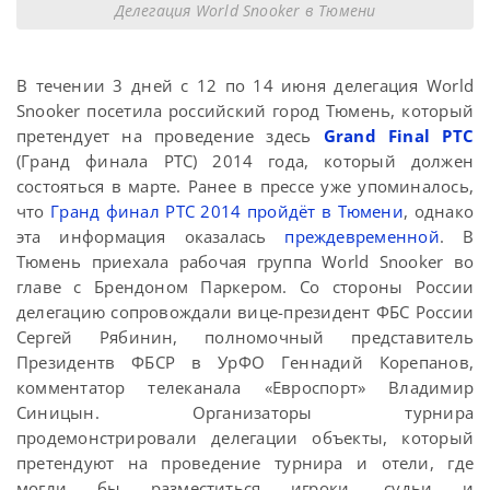
Делегация World Snooker в Тюмени
В течении 3 дней с 12 по 14 июня делегация World
Snooker посетила российский город Тюмень, который
претендует на проведение здесь
Grand Final PTC
(Гранд финала PTC) 2014 года, который должен
состояться в марте. Ранее в прессе уже упоминалось,
что
Гранд финал PTC 2014 пройдёт в Тюмени
, однако
эта информация оказалась
преждевременной
. В
Тюмень приехала рабочая группа World Snooker во
главе с Брендоном Паркером. Со стороны России
делегацию сопровождали вице-президент ФБС России
Сергей Рябинин, полномочный представитель
Президентв ФБСР в УрФО Геннадий Корепанов,
комментатор телеканала «Евроспорт» Владимир
Синицын. Организаторы турнира
продемонстрировали делегации объекты, который
претендуют на проведение турнира и отели, где
могли бы разместиться игроки, судьи и