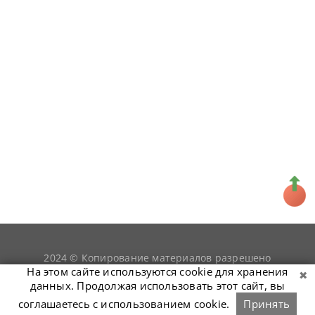
2024 © Копирование материалов разрешено
snookerist.ru
только при условии гиперссылки на
На этом сайте используются cookie для хранения
данных. Продолжая использовать этот сайт, вы
соглашаетесь с использованием cookie.
Принять