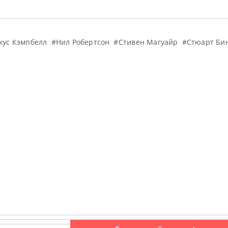
кус Кэмпбелл
#Нил Робертсон
#Стивен Магуайр
#Стюарт Би