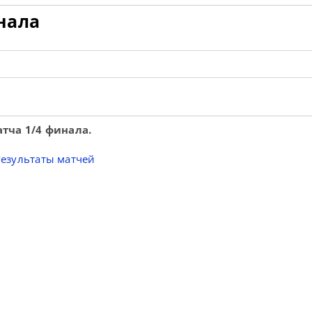
инала
атча 1/4 финала.
Результаты матчей