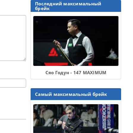
Последний максимальный
брейк
Сяо Годун - 147 MAXIMUM
Самый максимальный брейк