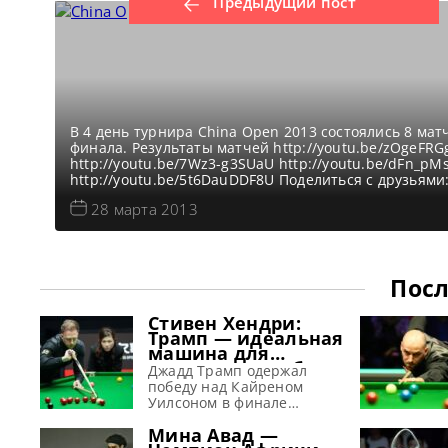
Предыдущий пост
В 4 день турнира China Open 2013 состоялись 8 мат
финала. Результаты матчей http://youtu.be/zOgeFRG
http://youtu.be/7Wz3-g3SUaU http://youtu.be/dFn_pM
http://youtu.be/5t6DauDDF8U Поделиться с друзьями
28 марта 2013
Посл
Стивен Хендри:
Трамп — идеальная
машина для
завоевания побед
Джадд Трамп одержал
победу над Кайреном
Уилсоном в финале
Шанхай Мастерс 2026 и,
Мина Авад —
по словам Хендри, просто