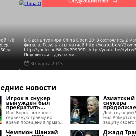
Следующий пост
чей 1/8
В 6 день турнира China Open 2013 состоялись 2 ма
gLeg
финала. Результаты матчей http://youtu.be/aY2xvn
sS0_w
http://youtu.be/Wa0NPR9R9Tc http://youtu.be/dyLrw
:
Поделиться с друзьями:
30 марта 2013
едние новости
Игрок в снукер
Азиатский
вынужден был
снукера
прекратить
продолжае
выступления из-за
турнир Chi
Иан Бернс потерпел
Действующий 
серьезной травмы,
2026 предл
серьезную травму во
Нил Робертсон
полученной на
рекордные
время посещения ярмарки
защиту своего 
аттракционе
призовые
и вынужден пропустить
против Чан Би
Чемпион Шанхай
Джадд Тра
начало снукерного сезона
турнире China