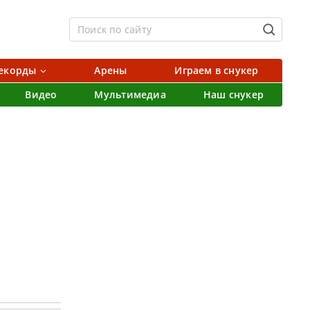
екорды
Арены
Играем в снукер
Видео
Мультимедиа
Наш снукер