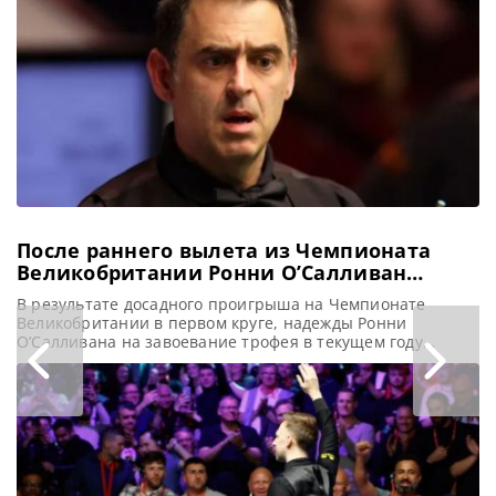
спины во время
посещения
аттракциона.
Спортсмен,
занимающий 74-е
место в мировом
рейтинге,
продемонстрировал
многообещающие
После раннего вылета из Чемпионата
Великобритании Ронни О’Салливан
завершит 2025 год без титулов
В результате досадного проигрыша на Чемпионате
Великобритании в первом круге, надежды Ронни
О’Салливана на завоевание трофея в текущем году
окончательно испарились, сообщает totallysnookered
После неожиданного проигрыша в стартовом поединке
Чемпионата Великобритании в Йорке, зрители стали
свидетелем, возможно, последнего выступления Ронни
О’Салливана на турнирах в 2025 году. Обладатель восьми
рекордных титулов, удерживающий звание как самого
юного,