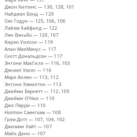
Джон Хиггинс — 130, 128, 101
Найджел Бонд — 129
Сяо Годун — 125, 106, 106
Лайем Хайфилд — 122
Лян Вэньбо — 120, 107
Кирен Уилсон — 119
Алан МакМанус — 117
Скотт Дональдсон — 117
Энтони МакГилл — 116, 103
Дэниел Уэллс — 116
Марк Аллен — 113, 112
Энтони Хэмилтон — 113
Джейми Бернетт — 112, 105
Джейми О’Нил — 110
Джо Перри — 110
Ноппон Саенгхам — 108
Грэм Дотт — 107, 104, 102
Джимми Уайт — 107
Майк Данн — 107