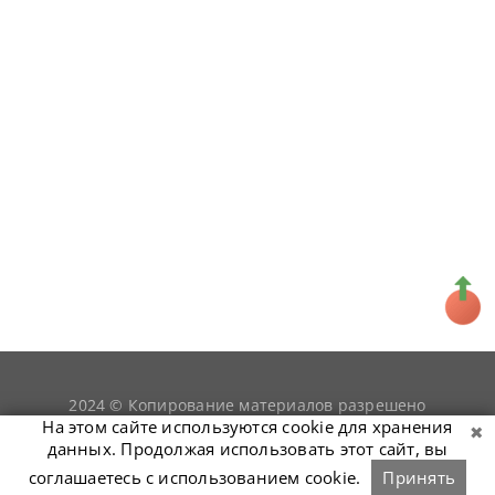
2024 © Копирование материалов разрешено
snookerist.ru
только при условии гиперссылки на
На этом сайте используются cookie для хранения
данных. Продолжая использовать этот сайт, вы
соглашаетесь с использованием cookie.
Принять