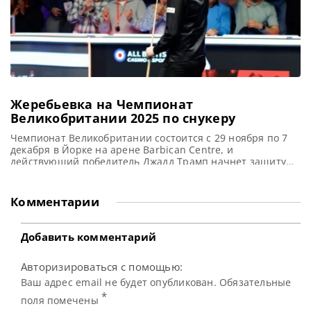
Жеребьевка на Чемпионат
Великобритании 2025 по снукеру
Чемпионат Великобритании состоится с 29 ноября по 7
декабря в Йорке на арене Barbican Centre, и
действующий победитель Джадд Трамп начнет защиту
титула в первый день турнира, сообщает WST В субботу
29 ноября Джадд Трамп начнет свою защиту титула
Чемпиона Великобритании по снукеру, открыв турнир в
Комментарии
York Barbican. Действующий Чемпион Трамп одержал
победу над Барри
Добавить комментарий
Авторизироваться с помощью:
Ваш адрес email не будет опубликован. Обязательные
*
поля помечены