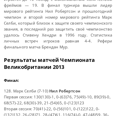
фреймов — 19. В финал турнира вышли лидер
мирового рейтинга Нил Робертсон и прошлогодний
чемпион и второй номер мирового рейтинга Марк
Селби, который близок к защите своего чемпионского
звания, в последний раз защитить своё чемпионство
удалось Стивену Хендри в 1996 году. Статистика
личных встреч игроков равная 4-4. Рефери
финального матча Брендан Мур.
Результаты матчей Чемпионата
Великобритании 2013
Финал:
128. Марк Селби (7-10)
Нил Робертсон
Первая сессия: 130(130)-1, 0-(63)76, 75(49)-10, 89(39)-0,
68(57)-22, 68(30)-39, 21-(54)65, 0-(123)123
Вторая сессия: 70(41)-22, 0-(56)101, 0-(122)122, 0-
(132)132, 26-(28)71, 28-(47)61, 116(74)-0, 47-(48)59, 36-