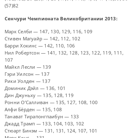
(57)82
Сенчури Чемпионата Великобритании 2013:
Марк Селби — 147, 130, 129, 116, 109
Стивен Магуайр — 142, 112, 102
Барри Хокинс — 142, 110, 106
Нил Робертсон — 141, 132, 128, 123, 122, 119, 111,
107
Майкл Лесли — 139
Гэри Уилсон — 137
Рики Уолден — 137
Доминик Дэйл — 136, 101
Дин Джуньху — 135, 128, 119
Ронни О’Салливан — 135, 127, 108, 100
Алфи Бёрден — 135, 108
Танават Тирапонгпаибун — 133
Джадд Трамп — 133, 104, 103, 102
Стюарт Бинэм — 131, 131, 124, 107, 101
Марк Кинг — 131