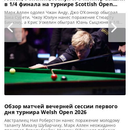
в 1/4 финала на турнире Scottish Open
2025
Марк Аллен одолел Чжан Анду, Джо О’Коннор обыграл
Зака Сурети, Чжоу Юэлун нанес поражение Стюарту
Бинхэму, а Крис Уокелин обыграл Юань Сыцзюня в 1/8
финала на турнире Scottish Open 2025, сообщает WST
После трудной победы над китайским снукеристом Чжан
Андой со счетом 4-3 в матче 1/8 финала, Марк Аллен
заявил, что его главная задача на
Обзор матчей вечерней сессии первого
дня турнира Welsh Open 2026
Австралиец Нил Роберстон нанес поражение молодому
таланту Михалу Шубарчику, Марк Аллен неожиданно