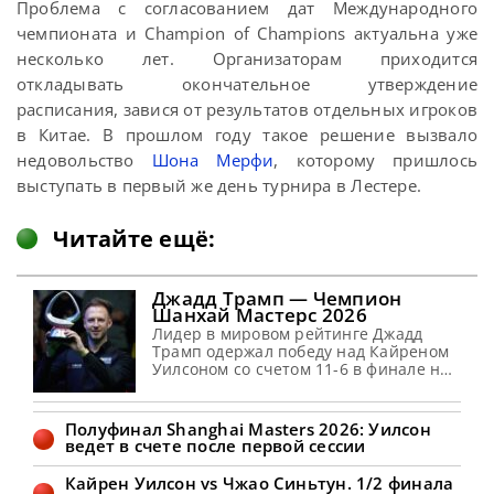
Проблема с согласованием дат Международного
чемпионата и Champion of Champions актуальна уже
несколько лет. Организаторам приходится
откладывать окончательное утверждение
расписания, завися от результатов отдельных игроков
в Китае. В прошлом году такое решение вызвало
недовольство
Шона Мерфи
, которому пришлось
выступать в первый же день турнира в Лестере.
Читайте ещё:
Джадд Трамп — Чемпион
Шанхай Мастерс 2026
Лидер в мировом рейтинге Джадд
Трамп одержал победу над Кайреном
Уилсоном со счетом 11-6 в финале на
турнире Шанхай Мастерс 2026,
сообщает WST Джадд Трамп,
занимающий первую строчку
Полуфинал Shanghai Masters 2026: Уилсон
мирового рейтинга, в очередной раз
ведет в счете после первой сессии
продемонстрировал свое мастерство,
одержав победу на престижном
Кайрен Уилсон vs Чжао Синьтун. 1/2 финала
турнире Shanghai Masters. В финале