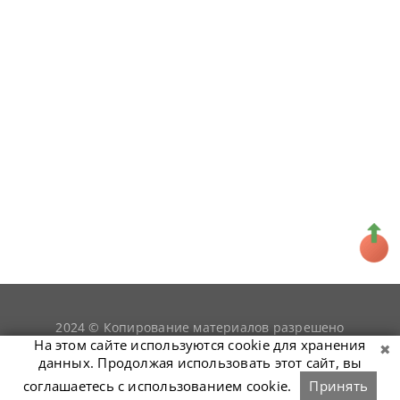
2024 © Копирование материалов разрешено
snookerist.ru
только при условии гиперссылки на
На этом сайте используются cookie для хранения
данных. Продолжая использовать этот сайт, вы
соглашаетесь с использованием cookie.
Принять