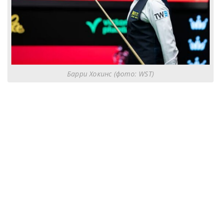
Барри Хокинс (фото: WST)