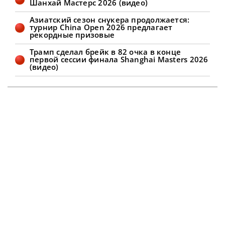
Шанхай Мастерс 2026 (видео)
он встретился с действующим
Чемпионом Кайреном Уилсоном и
Азиатский сезон снукера продолжается:
одержал уверенную
турнир China Open 2026 предлагает
рекордные призовые
Трамп сделал брейк в 82 очка в конце
первой сессии финала Shanghai Masters 2026
(видео)