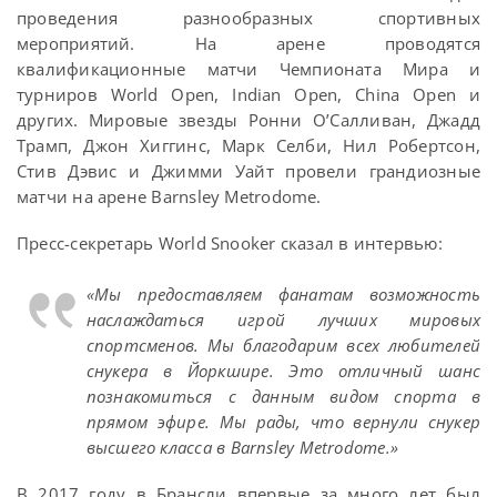
проведения разнообразных спортивных
мероприятий. На арене проводятся
квалификационные матчи Чемпионата Мира и
турниров World Open, Indian Open, China Open и
других. Мировые звезды Ронни О’Салливан, Джадд
Трамп, Джон Хиггинс, Марк Селби, Нил Робертсон,
Стив Дэвис и Джимми Уайт провели грандиозные
матчи на арене Barnsley Metrodome.
Пресс-секретарь World Snooker сказал в интервью:
«Мы предоставляем фанатам возможность
наслаждаться игрой лучших мировых
спортсменов. Мы благодарим всех любителей
снукера в Йоркшире. Это отличный шанс
познакомиться с данным видом спорта в
прямом эфире. Мы рады, что вернули снукер
высшего класса в Barnsley Metrodome.»
В 2017 году в Брансли впервые за много лет был