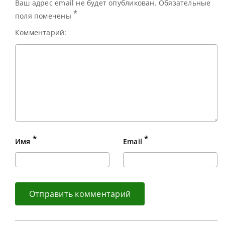
спортсмену не
Ваш адрес email не будет опубликован. Обязательные
только
*
поля помечены
континентальный
Комментарий:
*
*
Имя
Email