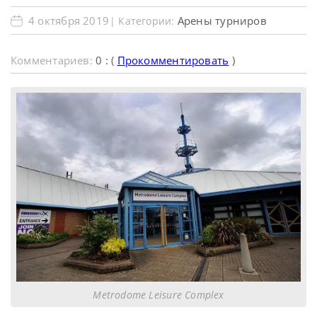
4 октября 2019
Арены турниров
| Категории:
Комментариев:
0 : (
Прокомментировать
)
Metrodome Leisure Complex