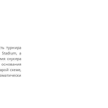
ть турнира
 Stadium, а
мия снукера
а основания
арой схеме,
томатически