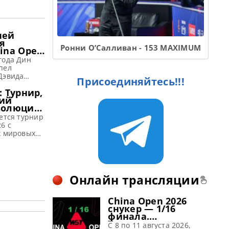
чей
я
Ронни О’Салливан - 153 MAXIMUM
ina Open
Джуньху
года Дин
ражение
пел
а
Дэвида
Присоединяйтесь!!!
урнире China
: Турнир,
общает WST
ий
бедитель
волюции
н Джуньху
ду на
ется турнир
тся
потерпев
6 с
ое
х мировых
Дэвида
 как Ронни
етом 6-1 в
арк
урнира в
д Трамп,
имый успех
жао Синьтун
 Open в 2005
щает
Онлайн трансляции
 будучи
 семь лет
ь стартует
один из
China Open 2026
х турниров
снукер — 1/16
ера.
финала.
Трансляции
апы турнира
C 8 по 11 августа 2026,