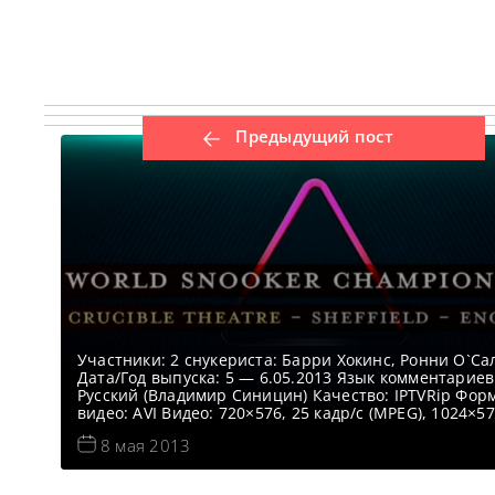
Предыдущий пост
Участники: 2 снукериста: Барри Хокинс, Ронни О`С
Дата/Год выпуска: 5 — 6.05.2013 Язык комментариев
Русский (Владимир Синицин) Качество: IPTVRip Фор
видео: AVI Видео: 720×576, 25 кадр/с (MPEG), 1024×57
кадр/с (AVI) Аудио: 192, stereo, 48 кГц (MPEG), 128, ste
8 мая 2013
кГц (AVI) Описание: Чемпионат Мира по снукеру 201
(World Snooker Championship) — последний рейтин
турнир