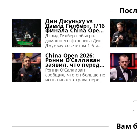
Посл
Дин Джуньху vs
Дэвид Гилберт. 1/16
финала China Open
2026 (видео)
Дэвид Гилберт обыграл
домашнего фаворита Дин
Джуньху со счетом 1-6 и
вышел в 1/8 финала на
China Open 2026:
рейтинговом турнире
Ронни О’Салливан
China Open 2026 в
заявил, что перед
Тайюане Дэвид Гилберт с
крупным турниром
комфортом обыграл
Ронни О’Салливан
«страх исчез»
домашнего фаворита Дин
сообщил, что он больше не
Джуньху со счетом 6-1 в
испытывает страха перед
1/16 финала China Open
предстоящим крупным
2026. Гилберт стартовал с
турниром China Open
брейка в 69 очков и
2026, сообщает metrouk На
открыл счет 1-0. Джуньху
протяжении более трех
выиграл второй
десятилетий Ронни
О’Салливан внушал трепет
в сердца своих
соперников, однако,
похоже, эти времена
Вам 
подходят к концу.
Несмотря на свой 50-