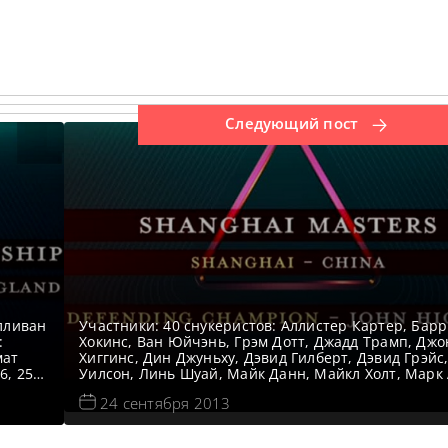
Следующий пост
алливан
Участники: 40 снукеристов: Аллистер Картер, Бар
:
Хокинс, Ван Юйчэнь, Грэм Дотт, Джадд Трамп, Джо
мат
Хиггинс, Дин Джуньху, Дэвид Гилберт, Дэвид Грэйс
6, 25
Уилсон, Линь Шуай, Майк Данн, Майкл Холт, Марк 
reo, 48
Марк Джойс, Марк Дэвис, Марк Кинг, Марк Селби,
24 сентября 2013
3
Фу, Мартин Гулд, Мэттью Стивенс, Нил Робертсон,
говый
Лайнс, Райан Дэй, Рики Уолден, Роберт Милкинс,