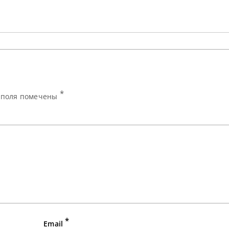
принять участие в обоих
2026 года начн
китайских рейтинговых
субботу. Культ
турнирах,
запланированных
*
е поля помечены
*
Email