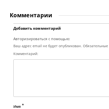
летний возраст, Ракета
остается среди элиты
мирового снукера. В
прошлом сезоне он
Комментарии
дважды достигал
Добавить комментарий
Авторизироваться с помощью:
Ваш адрес email не будет опубликован. Обязательны
Комментарий:
*
Имя