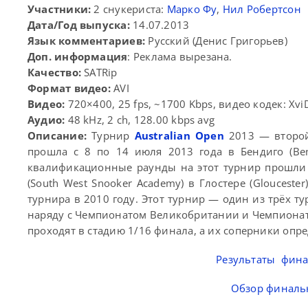
Участники:
2 снукериста:
Марко Фу
,
Нил Робертсон
Дата/Год выпуска:
14.07.2013
Язык комментариев:
Русский (Денис Григорьев)
Доп. информация
: Реклама вырезана.
Качество:
SATRip
Формат видео:
AVI
Видео:
720×400, 25 fps, ~1700 Kbps, видео кодек: Xvi
Аудио:
48 kHz, 2 ch, 128.00 kbps avg
Описание:
Турнир
Australian Open
2013 — второй
прошла с 8 по 14 июля 2013 года в Бендиго (Ben
квалификационные раунды на этот турнир прошли с
(South West Snooker Academy) в Глостере (Glouceste
турнира в 2010 году. Этот турнир — один из трёх т
наряду с Чемпионатом Великобритании и Чемпионат
проходят в стадию 1/16 финала, а их соперники оп
Результаты финал
Обзор финальн