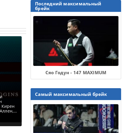
Последний максимальный
брейк
Сяо Годун - 147 MAXIMUM
Самый максимальный брейк
ри
н
, Кирен
Аллен,
 Марко
 Питер